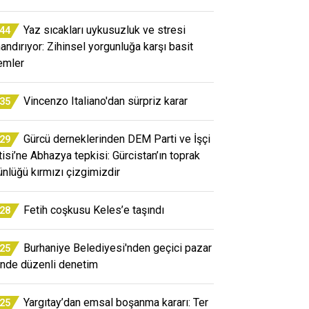
Yaz sıcakları uykusuzluk ve stresi
:44
mandırıyor: Zihinsel yorgunluğa karşı basit
emler
Vincenzo Italiano'dan sürpriz karar
:35
Gürcü derneklerinden DEM Parti ve İşçi
:29
tisi’ne Abhazya tepkisi: Gürcistan’ın toprak
ünlüğü kırmızı çizgimizdir
Fetih coşkusu Keles’e taşındı
:28
Burhaniye Belediyesi'nden geçici pazar
:25
inde düzenli denetim
Yargıtay’dan emsal boşanma kararı: Ter
:25