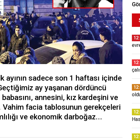
Gör
12
evr
12
çal
 ilk ayının sadece son 1 haftası içinde
 Geçtiğimiz ay yaşanan dördüncü
12
old
babasını, annesini, kız kardeşini ve
. Vahim facia tablosunun gerekçeleri
12
lılığı ve ekonomik darboğaz...
Has
12