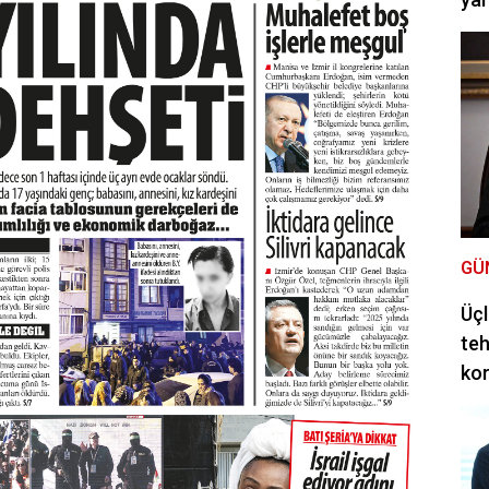
GÜ
Üçl
teh
ko