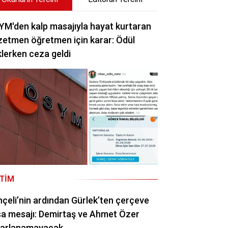
M'den kalp masajıyla hayat kurtaran
etmen öğretmen için karar: Ödül
lerken ceza geldi
ITIM
çeli’nin ardından Gürlek’ten çerçeve
a mesajı: Demirtaş ve Ahmet Özer
rarlanamayacak