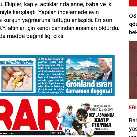
du. Ekipler, kapıyı açtıklarında anne, baba ve iki
iyle karşılaştı. Yapılan incelemede evin
ÖSY
da kurşun yağmuruna tuttuğu anlaşıldı. En son
göz
. altınlar için kendi canından insanları öldürdü.
bek
da madde bağımlılığı çıktı.
EĞ
Bah
yas
ya