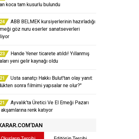
an koca tam kusurlu bulundu
ABB BELMEK kursiyerlerinin hazırladığı
:24
emeği göz nuru eserler sanatseverleri
liyor
Hande Yener ticarete atıldı! Yıllanmış
:23
aları yeni gelir kaynağı oldu
Usta sanatçı Hakkı Bulut'tan olay yanıt:
:21
dükten sonra filmimi yapsalar ne olur?"
Ayvalık’ta Üretici Ve El Emeği Pazarı
:21
 akşamlarına renk katıyor
KARAR.COM’DAN
Okurların Tercihi
Editörün Tercihi