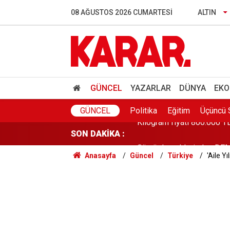
08 AĞUSTOS 2026 CUMARTESI
ALTIN
GÜNCEL
YAZARLAR
DÜNYA
EKO
GÜNCEL
Politika
Eğitim
Üçüncü 
SON DAKİKA :
Kilogram fiyatı 800.000 T
Anasayfa
Güncel
Türkiye
'Aile Yı
Gürcü derneklerinden DEM P
Yargıtay’dan emsal boşanm
Faili meçhul dosyalar aydın