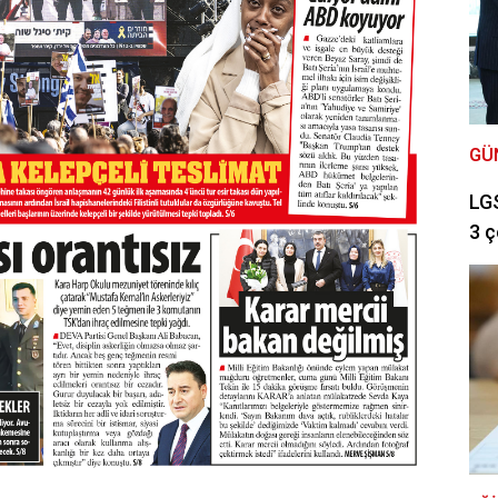
GÜ
LGS
3 ç