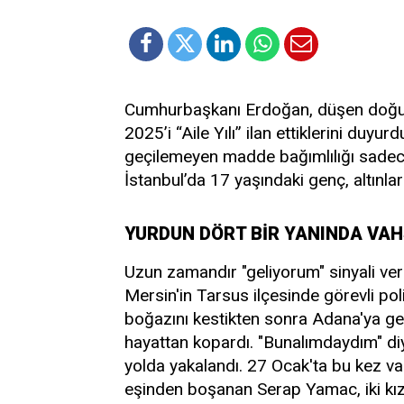
Cumhurbaşkanı Erdoğan, düşen doğurg
2025’i “Aile Yılı” ilan ettiklerini du
geçilemeyen madde bağımlılığı sadece
İstanbul’da 17 yaşındaki genç, altınlar
YURDUN DÖRT BİR YANINDA VA
Uzun zamandır "geliyorum" sinyali vere
Mersin'in Tarsus ilçesinde görevli p
boğazını kestikten sonra Adana'ya geç
hayattan kopardı. "Bunalımdaydım" diy
yolda yakalandı. 27 Ocak'ta bu kez vah
eşinden boşanan Serap Yamac, iki kızın