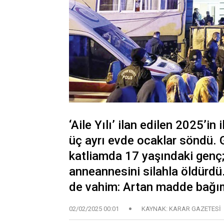
‘Aile Yılı’ ilan edilen 2025’in
üç ayrı evde ocaklar söndü.
katliamda 17 yaşındaki genç; 
anneannesini silahla öldürdü
de vahim: Artan madde bağım
02/02/2025 00:01
KAYNAK: KARAR GAZETESİ