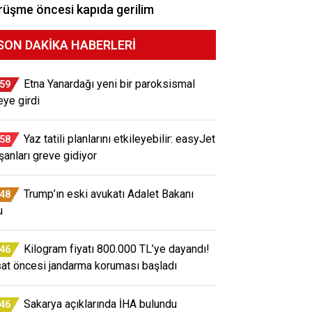
üşme öncesi kapıda gerilim
SON DAKIKA HABERLERI
Etna Yanardağı yeni bir paroksismal
:59
eye girdi
Yaz tatili planlarını etkileyebilir: easyJet
:58
ışanları greve gidiyor
Trump’ın eski avukatı Adalet Bakanı
:48
u
Kilogram fiyatı 800.000 TL’ye dayandı!
:46
at öncesi jandarma koruması başladı
Sakarya açıklarında İHA bulundu
:46