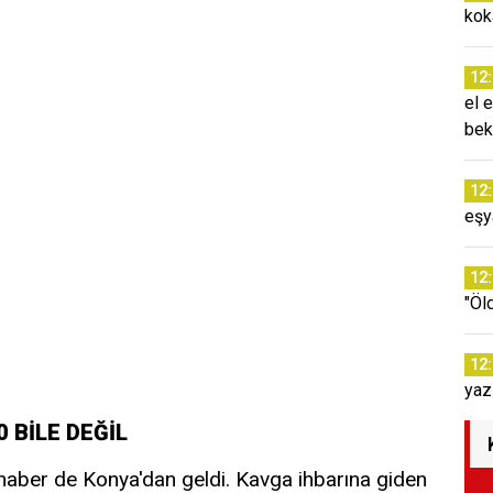
kok
12
el 
bek
12
eşy
12
"Öl
12
yaz
 BİLE DEĞİL
 haber de Konya'dan geldi. Kavga ihbarına giden