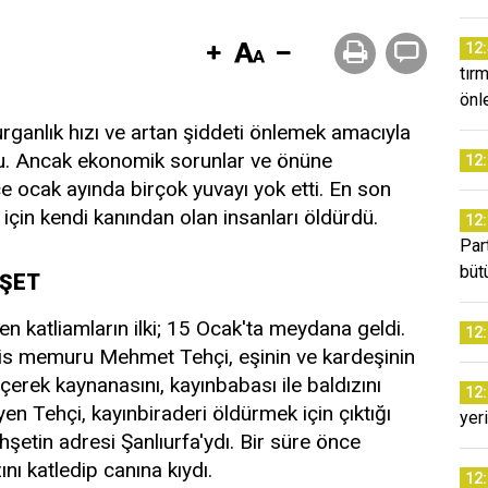
12
tır
önl
anlık hızı ve artan şiddeti önlemek amacıyla
yurdu. Ancak ekonomik sorunlar ve önüne
12
 ocak ayında birçok yuvayı yok etti. En son
 için kendi kanından olan insanları öldürdü.
12
Par
büt
HŞET
n katliamların ilki; 15 Ocak'ta meydana geldi.
12
olis memuru Mehmet Tehçi, eşinin ve kardeşinin
erek kaynanasını, kayınbabası ile baldızını
12
en Tehçi, kayınbiraderi öldürmek için çıktığı
yer
şetin adresi Şanlıurfa'ydı. Bir süre önce
ı katledip canına kıydı.
12