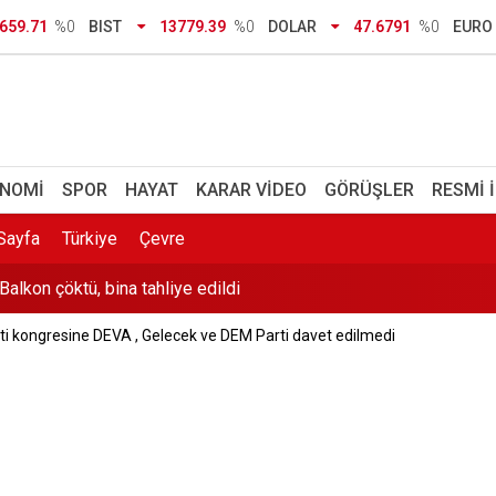
di: 4 ay içinde başvuranlar okula dönebilecek
659.71
%0
BIST
13779.39
%0
DOLAR
47.6791
%0
EURO
 Komşuların koku ihbarı gerçeği ortaya çıkardı
riyor
milyonluk ceza: 11 sürücüye ev hapsi verildi
NOMI
SPOR
HAYAT
KARAR VIDEO
GÖRÜŞLER
RESMI 
Balkon çöktü, bina tahliye edildi
Sayfa
Türkiye
Çevre
a' kararı belli oldu: Genel Kurul'da 'evet' diyecek
ti kongresine DEVA , Gelecek ve DEM Parti davet edilmedi
 için sel uyarısı
ı ne anlama geliyor? Açıktan memur alımı olacak mı, Hangi rütbel