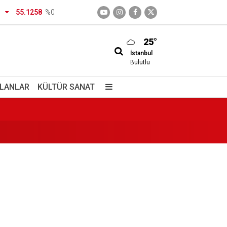
55.1258
%0
25°
İstanbul
Bulutlu
İLANLAR
KÜLTÜR SANAT
er açıldı?