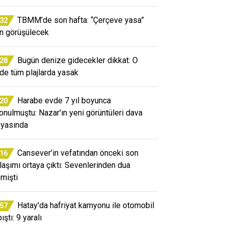
TBMM’de son hafta: “Çerçeve yasa”
:32
ın görüşülecek
Bugün denize gidecekler dikkat: O
:28
ede tüm plajlarda yasak
Harabe evde 7 yıl boyunca
:20
konulmuştu: Nazar'ın yeni görüntüleri dava
yasında
Cansever’in vefatından önceki son
:16
laşımı ortaya çıktı: Sevenlerinden dua
emişti
Hatay'da hafriyat kamyonu ile otomobil
:57
ıştı: 9 yaralı