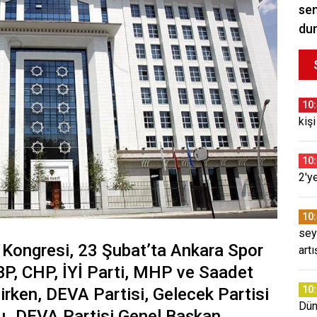
sem
du
10
kişi
10
2'y
10
sey
 Kongresi, 23 Şubat’ta Ankara Spor
artı
P, CHP, İYİ Parti, MHP ve Saadet
10
ilirken, DEVA Partisi, Gelecek Partisi
Dün
dı. DEVA Partisi Genel Başkan