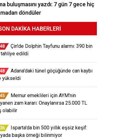
a buluşmasını yazdı: 7 gün 7 gece hiç
rmadan döndüler
SON DAKIKA HABERLERI
Çin'de Dolphin Tayfunu alarmı: 390 bin
:48
 tahliye edildi
Adana'daki tünel göçüğünde can kaybı
:48
e yükseldi
Memur emeklileri için AYM'nin
:45
yanen zam kararı: Onaylanırsa 25.000 TL
ş olabilir
Isparta'da bin 500 yıllık eşsiz keşif:
:36
yada başka örneği bilinmiyor