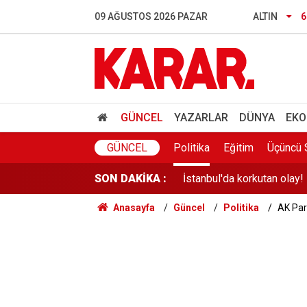
Öğrenci affı yürürlüğe gir
09 AĞUSTOS 2026 PAZAR
ALTIN
6
Beyoğlu'nda şüpheli ölüm!
YKS tercihleri yarın sona e
Ankara'da drift yapanlara 
GÜNCEL
YAZARLAR
DÜNYA
EKO
İstanbul'da korkutan olay! 
GÜNCEL
Politika
Eğitim
Üçüncü 
SON DAKİKA :
YENİ Parti'nin 'Çerçeve Yas
Anasayfa
Güncel
Politika
AK Par
Yağışlar kuvvetleniyor: 5 il
EGM 6250 yeni kadro ihdas