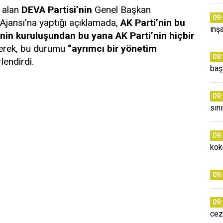
r alan
DEVA Partisi’nin
Genel Başkan
09
jansı’na yaptığı açıklamada,
AK Parti’nin bu
inş
’nin kuruluşundan bu yana AK Parti’nin hiçbir
terek, bu durumu
“ayrımcı bir yönetim
09
lendirdi.
baş
09
sın
09
kok
09
09
cez