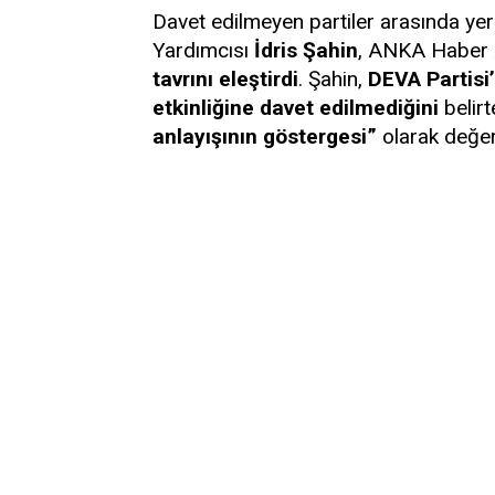
Davet edilmeyen partiler arasında ye
Yardımcısı
İdris Şahin
, ANKA Haber A
tavrını eleştirdi
. Şahin,
DEVA Partisi
etkinliğine davet edilmediğini
belir
anlayışının göstergesi”
olarak değer