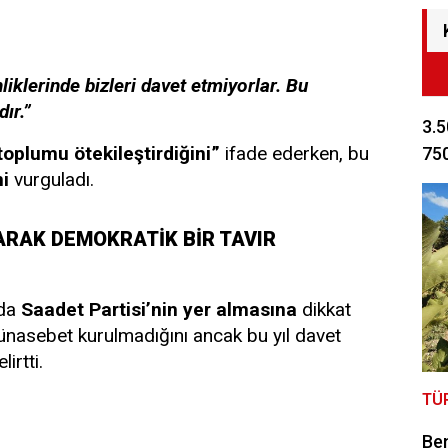
liklerinde bizleri davet etmiyorlar. Bu
dır.”
3.5
toplumu ötekileştirdiğini”
ifade ederken, bu
750
i
vurguladı.
ARAK DEMOKRATİK BİR TAVIR
nda
Saadet Partisi’nin yer almasına
dikkat
nasebet kurulmadığını ancak bu yıl davet
irtti.
TÜ
Be