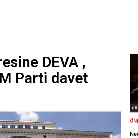
resine DEVA ,
M Parti davet
GÜ
ÖN
New