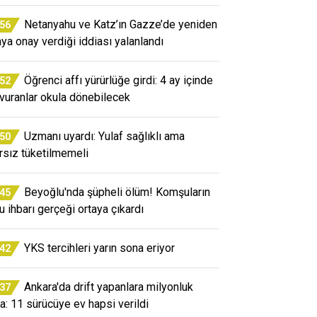
Netanyahu ve Katz’ın Gazze’de yeniden
:56
aya onay verdiği iddiası yalanlandı
Öğrenci affı yürürlüğe girdi: 4 ay içinde
:52
vuranlar okula dönebilecek
Uzmanı uyardı: Yulaf sağlıklı ama
:50
ırsız tüketilmemeli
Beyoğlu'nda şüpheli ölüm! Komşuların
:45
u ihbarı gerçeği ortaya çıkardı
YKS tercihleri yarın sona eriyor
:42
Ankara'da drift yapanlara milyonluk
:37
a: 11 sürücüye ev hapsi verildi