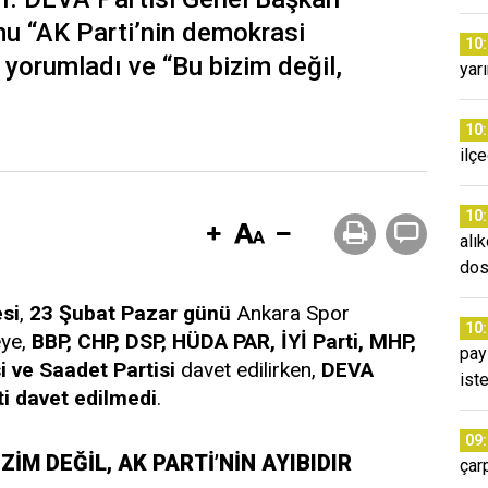
mu “AK Parti’nin demokrasi
10
k yorumladı ve “Bu bizim değil,
yar
10
ilç
10
alı
dos
si
,
23 Şubat Pazar günü
Ankara Spor
10
eye,
BBP, CHP, DSP, HÜDA PAR, İYİ Parti, MHP,
pay
i ve Saadet Partisi
davet edilirken,
DEVA
ist
ti davet edilmedi
.
09
ZİM DEĞİL, AK PARTİ’NİN AYIBIDIR
çarp