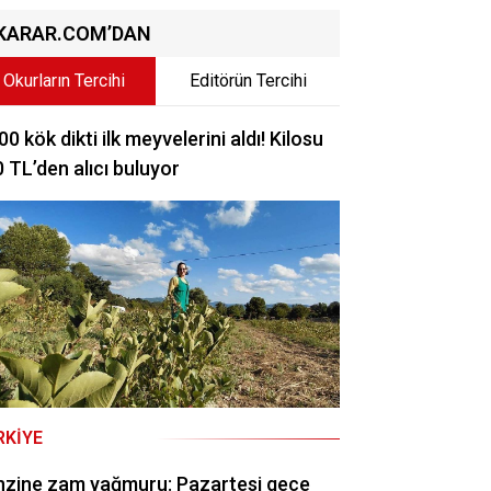
KARAR.COM’DAN
Okurların Tercihi
Editörün Tercihi
00 kök dikti ilk meyvelerini aldı! Kilosu
 TL’den alıcı buluyor
RKIYE
nzine zam yağmuru: Pazartesi gece