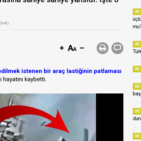
00
üçl
(IHA)
mu
00
Tür
00
edilmek istenen bir araç lastiğinin patlaması
hayatını kaybetti.
00
baş
00
dur
00