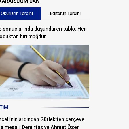
KARAR.COM’DAN
Okurların Tercihi
Editörün Tercihi
 sonuçlarında düşündüren tablo: Her
ocuktan biri mağdur
ITIM
çeli’nin ardından Gürlek’ten çerçeve
a mesajı: Demirtaş ve Ahmet Özer