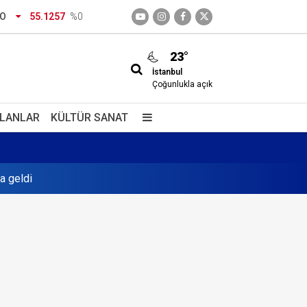
RO
55.1257
%0
23°
İstanbul
Çoğunlukla açık
İLANLAR
KÜLTÜR SANAT
ası Genel Müdürlüğü’ne
a geldi