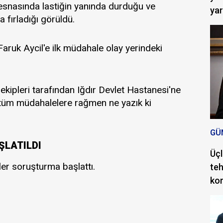
 esnasında lastiğin yanında durduğu ve
ya
 fırladığı görüldü.
aruk Aycil'e ilk müdahale olay yerindeki
 ekipleri tarafından Iğdır Devlet Hastanesi'ne
n tüm müdahalelere rağmen ne yazık ki
GÜ
ŞLATILDI
Üçl
iler soruşturma başlattı.
teh
ko