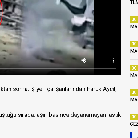
TLM
00
MA
00
MA
00
MA
ıktan sonra, iş yeri çalışanlarından Faruk Aycil,
00
MA
uştuğu sırada, aşırı basınca dayanamayan lastik
00
CE