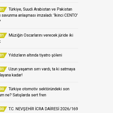
Türkiye, Suudi Arabistan ve Pakistan
:01
ü savunma anlaşması imzaladı: 'İkinci CENTO'
?
Müziğin Oscarlarını verecek jüride iki
:01
k
Yıldızların altında tiyatro şöleni
:01
Uzun yaşamın sırrı vardı, ta ki satmaya
:01
layana kadar!
Türkiye otomotiv sektöründeki son
:00
um ne? Satışlarda sert fren
T.C. NEVŞEHİR İCRA DAİRESİ 2026/169
:00