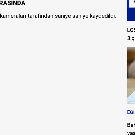
ERASINDA
 kameraları tarafından saniye saniye kaydedildi.
LGS
3 ç
EĞ
Bah
yas