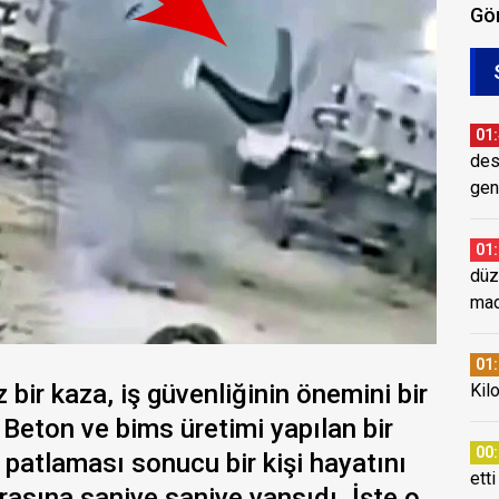
Gör
01
des
gen
01
düz
mad
01
z bir kaza, iş güvenliğinin önemini bir
Kil
 Beton ve bims üretimi yapılan bir
00
n patlaması sonucu bir kişi hayatını
etti
rasına saniye saniye yansıdı. İşte o