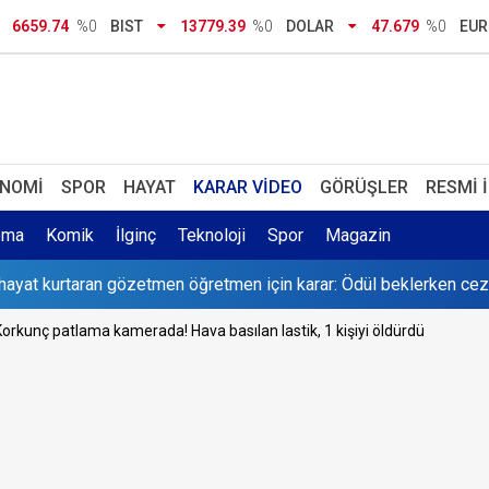
6659.74
%0
BIST
13779.39
%0
DOLAR
47.679
%0
EU
kınç vefat etti
ve Pakistan üçlü savunma anlaşması imzaladı: 'İkinci CENTO' mu?
 uyarısı: Yüzde 96'ya çıkacak
NOMI
SPOR
HAYAT
KARAR VIDEO
GÖRÜŞLER
RESMI 
düzey görev değişimi: Hakan Aran Şişecam’a, Cahit Çınar İş Bank
ema
Komik
İlginç
Teknoloji
Spor
Magazin
ayat kurtaran gözetmen öğretmen için karar: Ödül beklerken cez
emisine İHA saldırısı
orkunç patlama kamerada! Hava basılan lastik, 1 kişiyi öldürdü
irtaş tepkisine cevap DEM Parti'den geldi: O bizim yoldaşımız