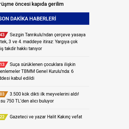
üşme öncesi kapıda gerilim
SON DAKIKA HABERLERI
Sezgin Tanrıkulu’ndan çerçeve yasaya
:43
tek, 3 ve 4. maddeye itiraz: Yargıya çok
iş takdir hakkı tanıyor
Suça sürüklenen çocuklara ilişkin
:13
enlemeler TBMM Genel Kurulu'nda: 6
desi kabul edildi
3.500 kök dikti ilk meyvelerini aldı!
:03
osu 750 TL’den alıcı buluyor
Gazeteci ve yazar Halit Kakınç vefat
:22