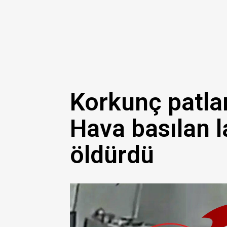
Korkunç patl
Hava basılan la
öldürdü