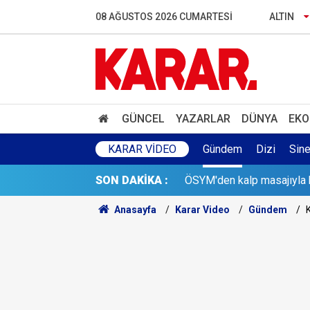
08 AĞUSTOS 2026 CUMARTESI
ALTIN
Gazeteci ve yazar Halit Ka
Türkiye, Suudi Arabistan 
İstanbul'da gece boyu nem
GÜNCEL
YAZARLAR
DÜNYA
EKO
İş Bankası Grubu’nda üst 
KARAR VIDEO
Gündem
Dizi
Sin
ÖSYM'den kalp masajıyla h
SON DAKİKA :
Rusya açıklarındaki Türk g
Anasayfa
Karar Video
Gündem
K
Yeni Parti'nin MHP'ye Dem