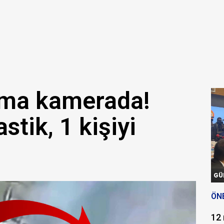
ama kamerada!
stik, 1 kişiyi
GÜ
ÖN
12