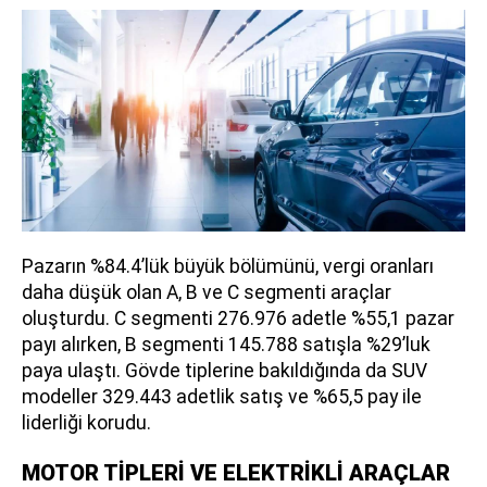
Pazarın %84.4’lük büyük bölümünü, vergi oranları
daha düşük olan A, B ve C segmenti araçlar
oluşturdu. C segmenti 276.976 adetle %55,1 pazar
payı alırken, B segmenti 145.788 satışla %29’luk
paya ulaştı. Gövde tiplerine bakıldığında da SUV
modeller 329.443 adetlik satış ve %65,5 pay ile
liderliği korudu.
MOTOR TİPLERİ VE ELEKTRİKLİ ARAÇLAR