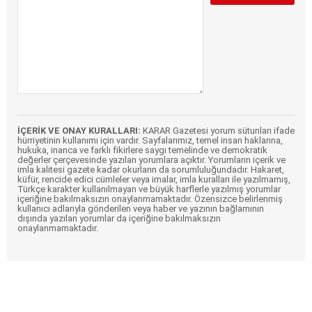
İÇERİK VE ONAY KURALLARI:
KARAR Gazetesi yorum sütunları ifade
hürriyetinin kullanımı için vardır. Sayfalarımız, temel insan haklarına,
hukuka, inanca ve farklı fikirlere saygı temelinde ve demokratik
değerler çerçevesinde yazılan yorumlara açıktır. Yorumların içerik ve
imla kalitesi gazete kadar okurların da sorumluluğundadır. Hakaret,
küfür, rencide edici cümleler veya imalar, imla kuralları ile yazılmamış,
Türkçe karakter kullanılmayan ve büyük harflerle yazılmış yorumlar
içeriğine bakılmaksızın onaylanmamaktadır. Özensizce belirlenmiş
kullanıcı adlarıyla gönderilen veya haber ve yazının bağlamının
dışında yazılan yorumlar da içeriğine bakılmaksızın
onaylanmamaktadır.