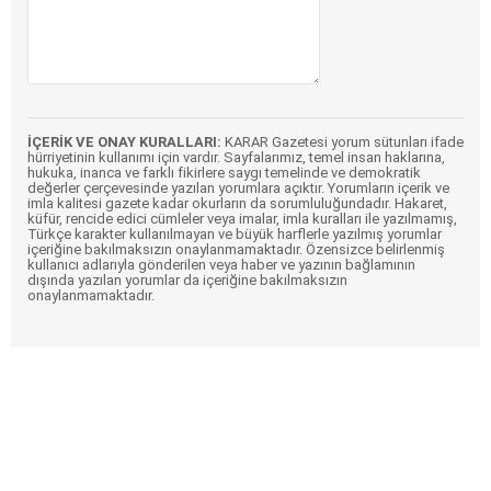
İÇERİK VE ONAY KURALLARI:
KARAR Gazetesi yorum sütunları ifade
hürriyetinin kullanımı için vardır. Sayfalarımız, temel insan haklarına,
hukuka, inanca ve farklı fikirlere saygı temelinde ve demokratik
değerler çerçevesinde yazılan yorumlara açıktır. Yorumların içerik ve
imla kalitesi gazete kadar okurların da sorumluluğundadır. Hakaret,
küfür, rencide edici cümleler veya imalar, imla kuralları ile yazılmamış,
Türkçe karakter kullanılmayan ve büyük harflerle yazılmış yorumlar
içeriğine bakılmaksızın onaylanmamaktadır. Özensizce belirlenmiş
kullanıcı adlarıyla gönderilen veya haber ve yazının bağlamının
dışında yazılan yorumlar da içeriğine bakılmaksızın
onaylanmamaktadır.