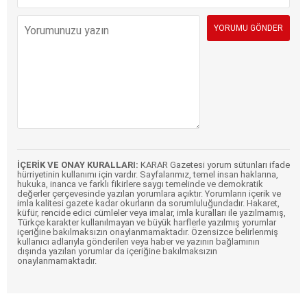
İÇERİK VE ONAY KURALLARI:
KARAR Gazetesi yorum sütunları ifade
hürriyetinin kullanımı için vardır. Sayfalarımız, temel insan haklarına,
hukuka, inanca ve farklı fikirlere saygı temelinde ve demokratik
değerler çerçevesinde yazılan yorumlara açıktır. Yorumların içerik ve
imla kalitesi gazete kadar okurların da sorumluluğundadır. Hakaret,
küfür, rencide edici cümleler veya imalar, imla kuralları ile yazılmamış,
Türkçe karakter kullanılmayan ve büyük harflerle yazılmış yorumlar
içeriğine bakılmaksızın onaylanmamaktadır. Özensizce belirlenmiş
kullanıcı adlarıyla gönderilen veya haber ve yazının bağlamının
dışında yazılan yorumlar da içeriğine bakılmaksızın
onaylanmamaktadır.