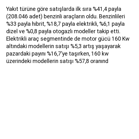
Yakıt türüne göre satışlarda ilk sıra %41,4 payla
(208.046 adet) benzinli araçların oldu. Benzinlileri
%33 payla hibrit, %18,7 payla elektrikli, %6,1 payla
dizel ve %0,8 payla otogazlı modeller takip etti.
Elektrikli araç segmentinde de motor gücü 160 Kw
altındaki modellerin satışı %5,3 artış yaşayarak
pazardaki payını %16,7’ye taşırken, 160 kw
üzerindeki modellerin satışı %57,8 oranınd