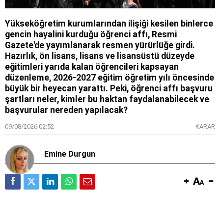
Yükseköğretim kurumlarından ilişiği kesilen binlerce
gencin hayalini kurduğu öğrenci affı, Resmi
Gazete'de yayımlanarak resmen yürürlüğe girdi.
Hazırlık, ön lisans, lisans ve lisansüstü düzeyde
eğitimleri yarıda kalan öğrencileri kapsayan
düzenleme, 2026-2027 eğitim öğretim yılı öncesinde
büyük bir heyecan yarattı. Peki, öğrenci affı başvuru
şartları neler, kimler bu haktan faydalanabilecek ve
başvurular nereden yapılacak?
09/08/2026 02:52
KARAR
Emine Durgun