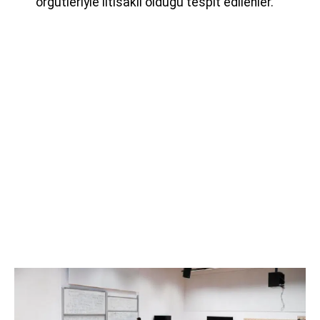
örgütleriyle iltisaklı olduğu tespit edilenler.