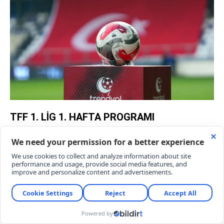
TFF 1. LİG 1. HAFTA PROGRAMI
TRT Spor ve Tabii platformu üzerinden şifresiz
olarak ekranlara gelecek olan, TFF 1. Lig'de 1.
haftanın maç takvimi şu şekilde belirlendi:
08 Ağustos 2026 17:00:
Bandırmaspor –
İstanbulspor A.Ş.
08 Ağustos 2026 19:00:
Emevim Ümraniyespor