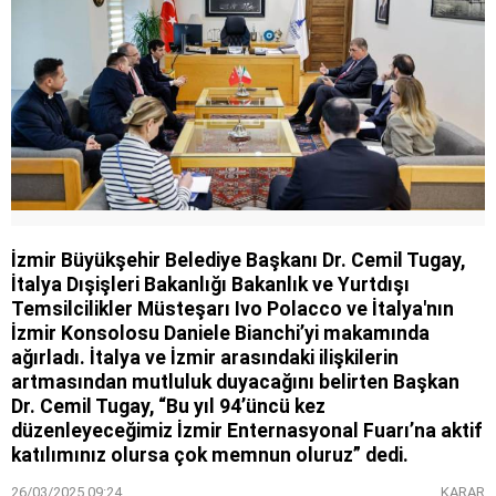
İzmir Büyükşehir Belediye Başkanı Dr. Cemil Tugay,
İtalya Dışişleri Bakanlığı Bakanlık ve Yurtdışı
Temsilcilikler Müsteşarı Ivo Polacco ve İtalya'nın
İzmir Konsolosu Daniele Bianchi’yi makamında
ağırladı. İtalya ve İzmir arasındaki ilişkilerin
artmasından mutluluk duyacağını belirten Başkan
Dr. Cemil Tugay, “Bu yıl 94’üncü kez
düzenleyeceğimiz İzmir Enternasyonal Fuarı’na aktif
katılımınız olursa çok memnun oluruz” dedi.
26/03/2025 09:24
KARAR