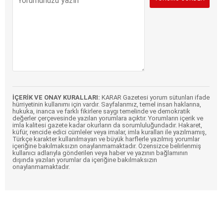
İÇERİK VE ONAY KURALLARI:
KARAR Gazetesi yorum sütunları ifade
hürriyetinin kullanımı için vardır. Sayfalarımız, temel insan haklarına,
hukuka, inanca ve farklı fikirlere saygı temelinde ve demokratik
değerler çerçevesinde yazılan yorumlara açıktır. Yorumların içerik ve
imla kalitesi gazete kadar okurların da sorumluluğundadır. Hakaret,
küfür, rencide edici cümleler veya imalar, imla kuralları ile yazılmamış,
Türkçe karakter kullanılmayan ve büyük harflerle yazılmış yorumlar
içeriğine bakılmaksızın onaylanmamaktadır. Özensizce belirlenmiş
kullanıcı adlarıyla gönderilen veya haber ve yazının bağlamının
dışında yazılan yorumlar da içeriğine bakılmaksızın
onaylanmamaktadır.