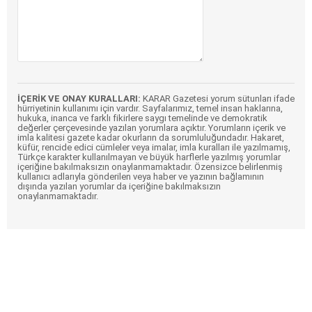
İÇERİK VE ONAY KURALLARI:
KARAR Gazetesi yorum sütunları ifade
hürriyetinin kullanımı için vardır. Sayfalarımız, temel insan haklarına,
hukuka, inanca ve farklı fikirlere saygı temelinde ve demokratik
değerler çerçevesinde yazılan yorumlara açıktır. Yorumların içerik ve
imla kalitesi gazete kadar okurların da sorumluluğundadır. Hakaret,
küfür, rencide edici cümleler veya imalar, imla kuralları ile yazılmamış,
Türkçe karakter kullanılmayan ve büyük harflerle yazılmış yorumlar
içeriğine bakılmaksızın onaylanmamaktadır. Özensizce belirlenmiş
kullanıcı adlarıyla gönderilen veya haber ve yazının bağlamının
dışında yazılan yorumlar da içeriğine bakılmaksızın
onaylanmamaktadır.