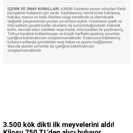
İÇERİK VE ONAY KURALLARI:
KARAR Gazetesi yorum sütunları ifade
hürriyetinin kullanımı için vardır. Sayfalarımız, temel insan haklarına,
hukuka, inanca ve farklı fikirlere saygı temelinde ve demokratik
değerler çerçevesinde yazılan yorumlara açıktır. Yorumların içerik ve
imla kalitesi gazete kadar okurların da sorumluluğundadır. Hakaret,
küfür, rencide edici cümleler veya imalar, imla kuralları ile yazılmamış,
Türkçe karakter kullanılmayan ve büyük harflerle yazılmış yorumlar
içeriğine bakılmaksızın onaylanmamaktadır. Özensizce belirlenmiş
kullanıcı adlarıyla gönderilen veya haber ve yazının bağlamının
dışında yazılan yorumlar da içeriğine bakılmaksızın
onaylanmamaktadır.
3.500 kök dikti ilk meyvelerini aldı!
Kilosu 750 TL’den alıcı buluyor