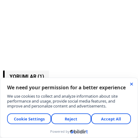
YORUMLAR (1)
1 Yorum
a
/ 07 Ağustos 2026 22:38
Hayat kurtaran bır ogretmene ceza verılıyorsa o zaman
her sınıfa bır doktor koyun ogretmende mudahale etmek
zorunda kalmaz hemde ceza almamış olur