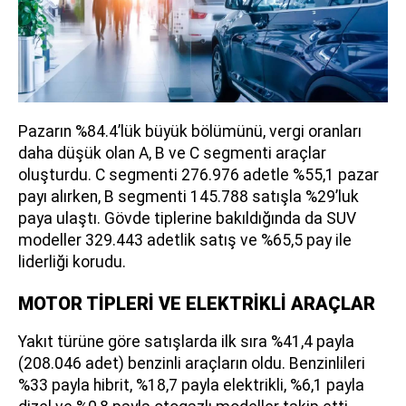
Pazarın %84.4’lük büyük bölümünü, vergi oranları
daha düşük olan A, B ve C segmenti araçlar
oluşturdu. C segmenti 276.976 adetle %55,1 pazar
payı alırken, B segmenti 145.788 satışla %29’luk
paya ulaştı. Gövde tiplerine bakıldığında da SUV
modeller 329.443 adetlik satış ve %65,5 pay ile
liderliği korudu.
MOTOR TİPLERİ VE ELEKTRİKLİ ARAÇLAR
Yakıt türüne göre satışlarda ilk sıra %41,4 payla
(208.046 adet) benzinli araçların oldu. Benzinlileri
%33 payla hibrit, %18,7 payla elektrikli, %6,1 payla