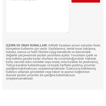
İÇERİK VE ONAY KURALLARI:
KARAR Gazetesi yorum sütunları ifade
hürriyetinin kullanımı için vardır. Sayfalarımız, temel insan haklarına,
hukuka, inanca ve farklı fikirlere saygı temelinde ve demokratik
değerler çerçevesinde yazılan yorumlara açıktır. Yorumların içerik ve
imla kalitesi gazete kadar okurların da sorumluluğundadır. Hakaret,
küfür, rencide edici cümleler veya imalar, imla kuralları ile yazılmamış,
Türkçe karakter kullanılmayan ve büyük harflerle yazılmış yorumlar
içeriğine bakılmaksızın onaylanmamaktadır. Özensizce belirlenmiş
kullanıcı adlarıyla gönderilen veya haber ve yazının bağlamının
dışında yazılan yorumlar da içeriğine bakılmaksızın
onaylanmamaktadır.