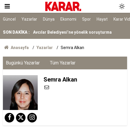
ABD'den ateşkes mesajı: Çok yaklaştık
Avcılar Belediyesi’ne yönelik soruşturma
Güncel
Yazarlar
Dünya
Ekonomi
Spor
Hayat
Karar Vi
SON DAKİKA :
Silahlı kişiler yakalandı
Kan donduran katliam! Lise öğrencisi önce
Anasayfa
Yazarlar
Semra Alkan
dedesi ve babaannesini, sonra okuldaki 5
öğretmenini katletti
Anlaşma sonrası liderlerden cemaatle namaz
Bugünkü Yazarlar
Tüm Yazarlar
Semra Alkan