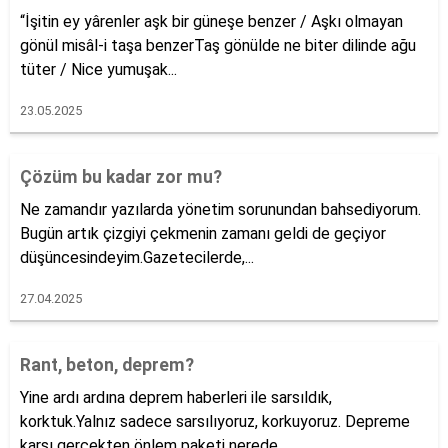
“İşitin ey yârenler aşk bir güneşe benzer / Aşkı olmayan
gönül misâl-i taşa benzerTaş gönülde ne biter dilinde ağu
tüter / Nice yumuşak...
23.05.2025
Çözüm bu kadar zor mu?
Ne zamandır yazılarda yönetim sorunundan bahsediyorum.
Bugün artık çizgiyi çekmenin zamanı geldi de geçiyor
düşüncesindeyim.Gazetecilerde,...
27.04.2025
Rant, beton, deprem?
Yine ardı ardına deprem haberleri ile sarsıldık,
korktuk.Yalnız sadece sarsılıyoruz, korkuyoruz. Depreme
karşı gerçekten önlem paketi nerede...