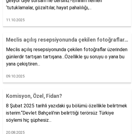
geliyor diye sorsam ne dersiniz?Eminim hemen
‘tutuklamalar, gözaltılar, hayat pahalılığı,...
11.10.2025
Meclis açılış resepsiyonunda çekilen fotoğraflar…
Meclis açılış resepsiyonunda çekilen fotoğraflar üzerinden
günlerdir tartışan tartışana…Özellikle şu soruyu o yana bu
yana çekiştiren...
09.10.2025
Komisyon, Özel, Fidan?
8 Şubat 2025 tarihli yazıdaki şu bölümü özellikle belirtmek
isterim.“Devlet Bahçeli’nin belirttiği terörsüz Türkiye
söylemi hiç şüphesiz...
20.08.2025