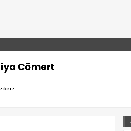
Ziya Cömert
ıları >