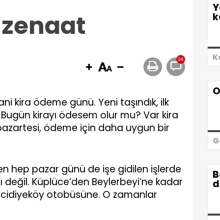
Y
r zenaat
k
K
34
O
ani kira ödeme günü. Yeni taşındık, ilk
. Bugün kirayı ödesem olur mu? Var kira
azartesi, ödeme için daha uygun bir
G
en hep pazar günü de işe gidilen işlerde
B
ıcı değil. Küplüce’den Beylerbeyi’ne kadar
d
ecidiyeköy otobüsüne. O zamanlar