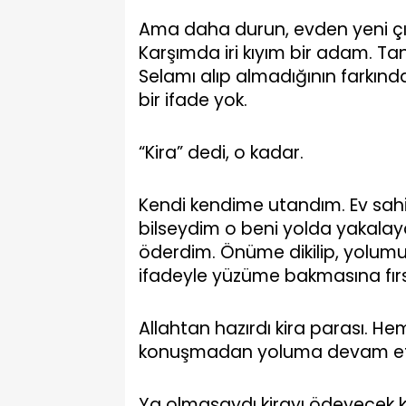
Ama daha durun, evden yeni çı
Karşımda iri kıyım bir adam. Ta
Selamı alıp almadığının farkın
bir ifade yok.
“Kira” dedi, o kadar.
Kendi kendime utandım. Ev sah
bilseydim o beni yolda yakalay
öderdim. Önüme dikilip, yolumu k
ifadeyle yüzüme bakmasına fır
Allahtan hazırdı kira parası. H
konuşmadan yoluma devam et
Ya olmasaydı kirayı ödeyecek