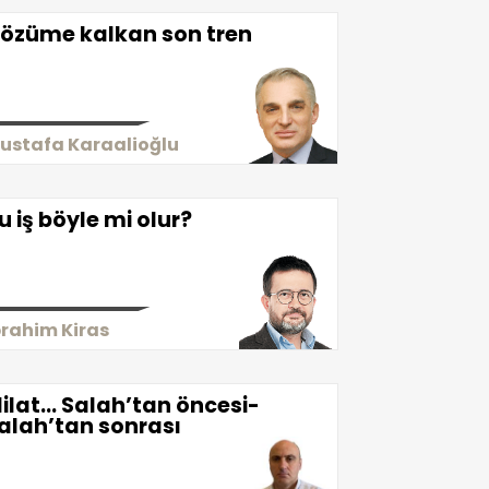
özüme kalkan son tren
ustafa Karaalioğlu
u iş böyle mi olur?
brahim Kiras
ilat… Salah’tan öncesi-
alah’tan sonrası