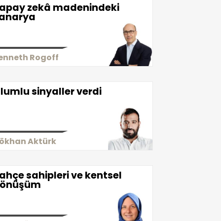
apay zekâ madenindeki
anarya
enneth Rogoff
lumlu sinyaller verdi
ökhan Aktürk
ahçe sahipleri ve kentsel
önüşüm