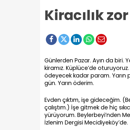
Kiracılık zo
Günlerden Pazar. Ayın da biri. Y
kiramız. Küplüce’de oturuyoruz
ödeyecek kadar param. Yarın p
gün. Yarın öderim.
Evden çıktım, işe gideceğim. (B
çalıştım.) İşe gitmek de hiç sık
yürüyorum. Beylerbeyi’nden M
İzlenim Dergisi Mecidiyeköy’de.