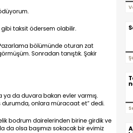
V
r ödüyorum.
S
r gibi taksit ödersem olabilir.
k. Pazarlama bölümünde oturan zat
 görmüşüm. Sonradan tanıştık. Şakir
Ş
T
n
a ya da duvara bakan evler varmış.
miş durumda, onlara müracaat et” dedi.
S
lik bodrum dairelerinden birine girdik ve
azla da olsa başımızı sokacak bir evimiz
A