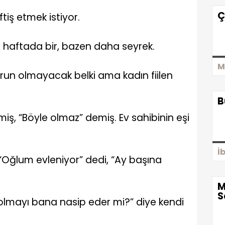
Ç
ftiş etmek istiyor.
 haftada bir, bazen daha seyrek.
M
un olmayacak belki ama kadın fiilen
B
, “Böyle olmaz” demiş. Ev sahibinin eşi
İ
 “Oğlum evleniyor” dedi, “Ay başına
M
S
i olmayı bana nasip eder mi?” diye kendi