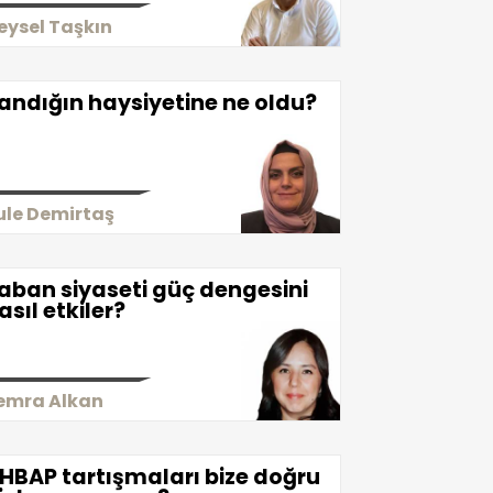
eysel Taşkın
andığın haysiyetine ne oldu?
ule Demirtaş
aban siyaseti güç dengesini
asıl etkiler?
emra Alkan
HBAP tartışmaları bize doğru