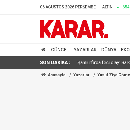
Bakan Gürlek’ten ‘çözüm 
06 AĞUSTOS 2026 PERŞEMBE
ALTIN
654
Özgür Özel'den çerçeve yas
Anadolu Otoyolu'nun İstanb
Şanlıurfa'da feci olay: Ba
GÜNCEL
YAZARLAR
DÜNYA
EKO
SON DAKİKA :
TFF ile Trendyol arasında
Anasayfa
Yazarlar
Yusuf Ziya Cöme
Antalya kıyılarında mikropl
Üretimi arttı, tuz oranı dü