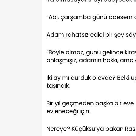
“Abi, çarşamba günü ödesem 
Adam rahatsız edici bir şey sö
“Böyle olmaz, günü gelince kirayı 
anlaşmışız, adamın hakkı, ama a
İki ay mı durduk o evde? Belki 
taşındık.
Bir yıl geçmeden başka bir eve t
evleneceği için.
Nereye? Küçüksu’ya bakan Rasa