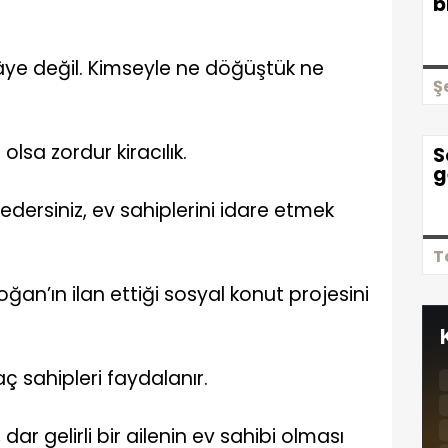
b
âye değil. Kimseyle ne döğüştük ne
Ş
 olsa zordur kiracılık.
S
g
 edersiniz, ev sahiplerini idare etmek
T
n’ın ilan ettiği sosyal konut projesini
aç sahipleri faydalanır.
dar gelirli bir ailenin ev sahibi olması