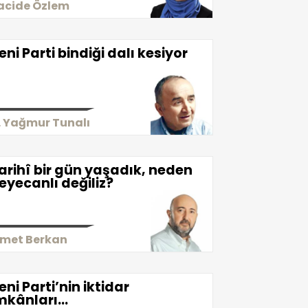
acide Özlem
eni Parti bindiği dalı kesiyor
. Yağmur Tunalı
arihî bir gün yaşadık, neden
eyecanlı değiliz?
smet Berkan
eni Parti’nin iktidar
mkânları...