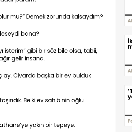
olur mu?” Demek zorunda kalsaydım?
A
yleseydi bana?
İ
m
isterim” gibi bir söz bile olsa, tabii,
ğır gelir insana.
A
üç ay. Civarda başka bir ev bulduk
‘
y
aşındık. Belki ev sahibinin oğlu
F
thane’ye yakın bir tepeye.