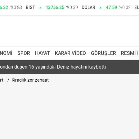
kanunu’ açıklaması: Şehit edenler düzenlemede kapsam dışı
6.32
%0.83
BIST
13756.25
%0.39
DOLAR
47.59
%0.02
E
a açıklaması: Hazırlanan teklif beklentilerin altında
ul istikameti trafiğe kapatılacak
lkondan düşen 16 yaşındaki Deniz hayatını kaybetti
NOMI
SPOR
HAYAT
KARAR VIDEO
GÖRÜŞLER
RESMI 
ki isim sponsorluğu sözleşmesi uzatıldı
rt
Kiracılık zor zenaat
astik alarmı: Canlıların ölümüne yol açabiliyor
şürüldü! Talep patlıyor, vakumlanarak şehir dışına gönderiliyor