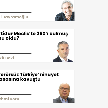
li Bayramoğlu
ktidar Meclis’te 360’ı bulmuş
u oldu?
kif Beki
Terörsüz Türkiye’ nihayet
asasına kavuştu
ehmi Koru