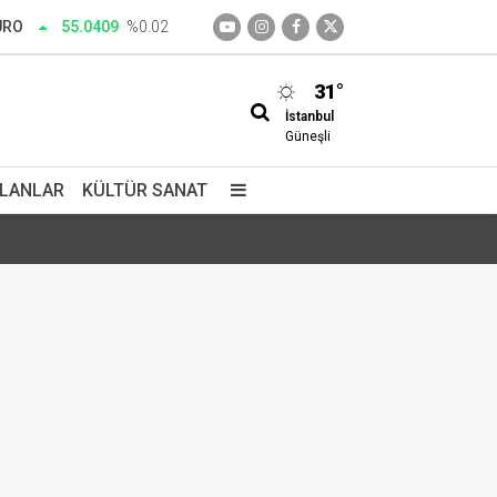
URO
55.0409
%0.02
31°
İstanbul
Güneşli
İLANLAR
KÜLTÜR SANAT