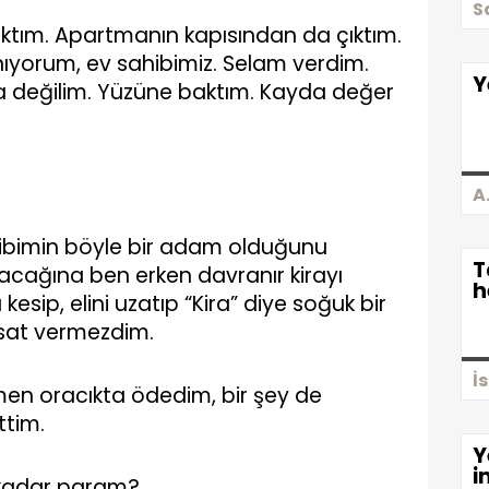
S
ktım. Apartmanın kapısından da çıktım.
nıyorum, ev sahibimiz. Selam verdim.
Y
da değilim. Yüzüne baktım. Kayda değer
A
ibimin böyle bir adam olduğunu
T
acağına ben erken davranır kirayı
h
esip, elini uzatıp “Kira” diye soğuk bir
sat vermezdim.
İ
emen oracıkta ödedim, bir şey de
tim.
Y
i
 kadar param?