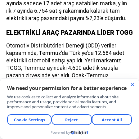
ayında sadece 17 adet araç satabilen marka, yılın
ilk 7 ayında 6.754 satış rakamında kalarak tam
elektrikli araç pazarındaki payını %7,23’e düşürdü.
ELEKTRİKLİ ARAÇ PAZARINDA LİDER TOGG
Otomotiv Distribütörleri Derneği (ODD) verileri
kapsamında, Temmuz’da Türkiye’de 12.684 adet
elektrikli otomobil satışı yapıldı. Yerli markamız
TOGG, Temmuz ayındaki 4.600 adetlik satışla
pazarın zirvesinde yer aldı. Ocak-Temmuz
döneminde toplam 25.848 adetlik satış rakamına
ulaşan TOGG, %27,67’lik pazar payıyla liderliği
korudu.