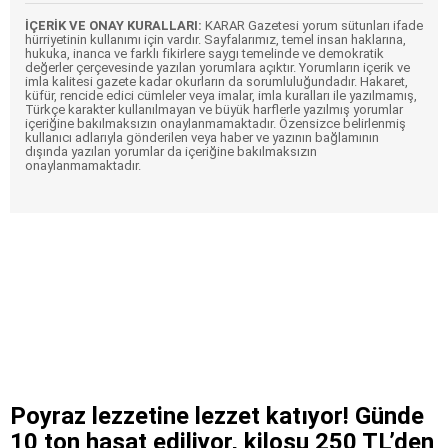
İÇERİK VE ONAY KURALLARI:
KARAR Gazetesi yorum sütunları ifade
hürriyetinin kullanımı için vardır. Sayfalarımız, temel insan haklarına,
hukuka, inanca ve farklı fikirlere saygı temelinde ve demokratik
değerler çerçevesinde yazılan yorumlara açıktır. Yorumların içerik ve
imla kalitesi gazete kadar okurların da sorumluluğundadır. Hakaret,
küfür, rencide edici cümleler veya imalar, imla kuralları ile yazılmamış,
Türkçe karakter kullanılmayan ve büyük harflerle yazılmış yorumlar
içeriğine bakılmaksızın onaylanmamaktadır. Özensizce belirlenmiş
kullanıcı adlarıyla gönderilen veya haber ve yazının bağlamının
dışında yazılan yorumlar da içeriğine bakılmaksızın
onaylanmamaktadır.
Poyraz lezzetine lezzet katıyor! Günde
10 ton hasat ediliyor, kilosu 250 TL’den