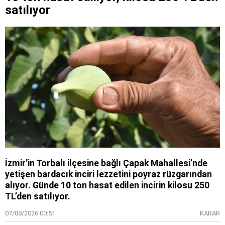
satılıyor
İzmir’in Torbalı ilçesine bağlı Çapak Mahallesi’nde
yetişen bardacık inciri lezzetini poyraz rüzgarından
alıyor. Günde 10 ton hasat edilen incirin kilosu 250
TL’den satılıyor.
07/08/2026 00:51
KARAR