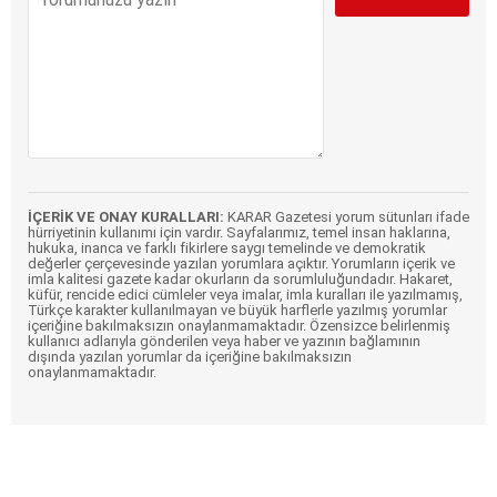
İÇERİK VE ONAY KURALLARI:
KARAR Gazetesi yorum sütunları ifade
hürriyetinin kullanımı için vardır. Sayfalarımız, temel insan haklarına,
hukuka, inanca ve farklı fikirlere saygı temelinde ve demokratik
değerler çerçevesinde yazılan yorumlara açıktır. Yorumların içerik ve
imla kalitesi gazete kadar okurların da sorumluluğundadır. Hakaret,
küfür, rencide edici cümleler veya imalar, imla kuralları ile yazılmamış,
Türkçe karakter kullanılmayan ve büyük harflerle yazılmış yorumlar
içeriğine bakılmaksızın onaylanmamaktadır. Özensizce belirlenmiş
kullanıcı adlarıyla gönderilen veya haber ve yazının bağlamının
dışında yazılan yorumlar da içeriğine bakılmaksızın
onaylanmamaktadır.