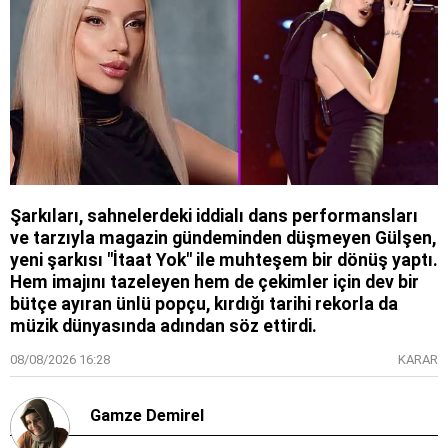
Şarkıları, sahnelerdeki iddialı dans performansları
ve tarzıyla magazin gündeminden düşmeyen Gülşen,
yeni şarkısı "İtaat Yok" ile muhteşem bir dönüş yaptı.
Hem imajını tazeleyen hem de çekimler için dev bir
bütçe ayıran ünlü popçu, kırdığı tarihi rekorla da
müzik dünyasında adından söz ettirdi.
08/08/2026 16:28
KARAR
Gamze Demirel