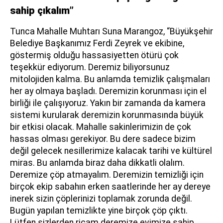
sahip çıkalım”
Tunca Mahalle Muhtarı Suna Marangoz, “Büyükşehir
Belediye Başkanımız Ferdi Zeyrek ve ekibine,
göstermiş olduğu hassasiyetten ötürü çok
teşekkür ediyorum. Deremiz biliyorsunuz
mitolojiden kalma. Bu anlamda temizlik çalışmaları
her ay olmaya başladı. Deremizin korunması için el
birliği ile çalışıyoruz. Yakın bir zamanda da kamera
sistemi kurularak deremizin korunmasında büyük
bir etkisi olacak. Mahalle sakinlerimizin de çok
hassas olması gerekiyor. Bu dere sadece bizim
değil gelecek nesillerimize kalacak tarihi ve kültürel
miras. Bu anlamda biraz daha dikkatli olalım.
Deremize çöp atmayalım. Deremizin temizliği için
birçok ekip sabahın erken saatlerinde her ay dereye
inerek sizin çöplerinizi toplamak zorunda değil.
Bugün yapılan temizlikte yine birçok çöp çıktı.
Lütfen sizlerden ricam deremize evimize sahip