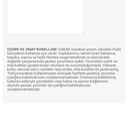
İÇERİK VE ONAY KURALLARI:
KARAR Gazetesi yorum sütunları ifade
hürriyetinin kullanımı için vardır. Sayfalarımız, temel insan haklarına,
hukuka, inanca ve farklı fikirlere saygı temelinde ve demokratik
değerler çerçevesinde yazılan yorumlara açıktır. Yorumların içerik ve
imla kalitesi gazete kadar okurların da sorumluluğundadır. Hakaret,
küfür, rencide edici cümleler veya imalar, imla kuralları ile yazılmamış,
Türkçe karakter kullanılmayan ve büyük harflerle yazılmış yorumlar
içeriğine bakılmaksızın onaylanmamaktadır. Özensizce belirlenmiş
kullanıcı adlarıyla gönderilen veya haber ve yazının bağlamının
dışında yazılan yorumlar da içeriğine bakılmaksızın
onaylanmamaktadır.