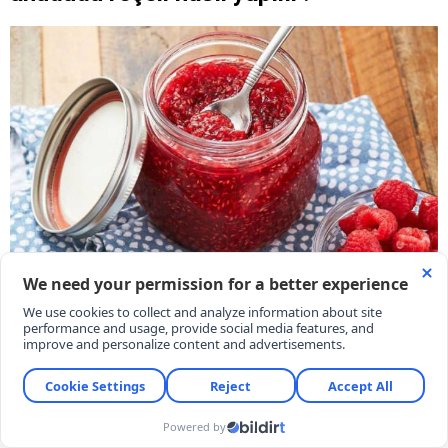
Mis kokusu, canlı rengi ve ekşimsi tatlı aromasıyla
kahvaltıların en sevilen lezzetlerinden biri olan
ahududu reçeli, doğru tekniklerle hazırlandığında
meyveler ezilmeden tam kıvamında pişiyor. İşte
dağılmayan ve şekerlenmeyen nefis ev yapımı
ahududu reçelinin püf noktalarıyla tarifi.
08/08/2026 15:51
KARAR