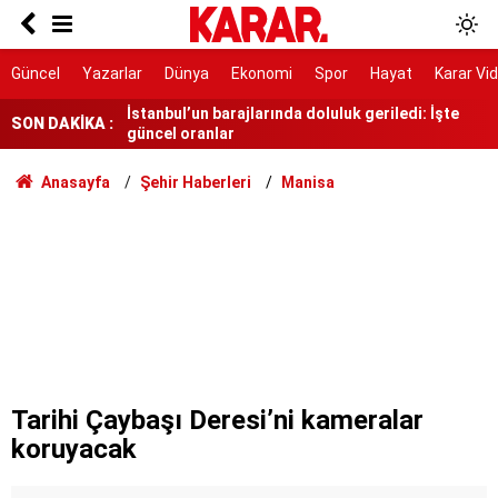
Hava sıcaklıkları düşüyor, yağmur geliyor
İstanbul’un barajlarında doluluk geriledi: İşte
Güncel
Yazarlar
Dünya
Ekonomi
Spor
Hayat
Karar Vi
güncel oranlar
SON DAKİKA :
Türkiye'den vize serbestisi için yeni adım
7 gün 7 gece hiç durmadan döndüler
Anasayfa
Şehir Haberleri
Manisa
YENİ Partili Günaydın'dan Beşikçioğlu'na tepki
Yeni YHT hattı 2028’de hizmete girecek
RTÜK’ten ATV’ye 8 milyon TL ceza
YENİ Parti Manisa İl Başkanı İlksen Özalper
tutuklandı
Tarihi Çaybaşı Deresi’ni kameralar
koruyacak