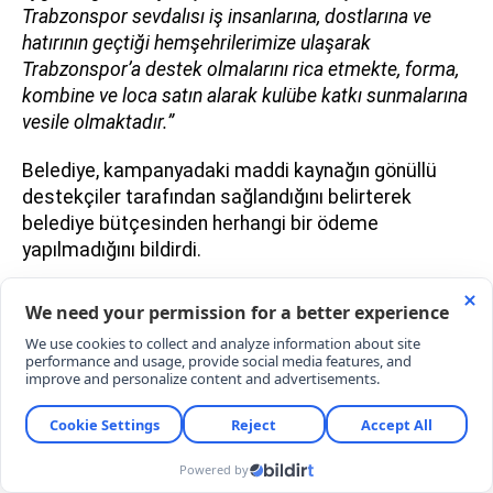
Trabzonspor sevdalısı iş insanlarına, dostlarına ve
hatırının geçtiği hemşehrilerimize ulaşarak
Trabzonspor’a destek olmalarını rica etmekte, forma,
kombine ve loca satın alarak kulübe katkı sunmalarına
vesile olmaktadır.”
Belediye, kampanyadaki maddi kaynağın gönüllü
destekçiler tarafından sağlandığını belirterek
belediye bütçesinden herhangi bir ödeme
yapılmadığını bildirdi.
“TRABZONSPOR ŞEHRİN EN ÖNEMLİ
MARKASI”
Trabzonspor’un kentin en önemli markalarından biri
olduğunun vurgulandığı belediye açıklamasında,
Genç’in kulübe yönelik destek kampanyalarına
öncülük etmeyi belediye başkanlığı görevinin yanı
sıra bir Trabzonlu olarak sorumluluk kabul ettiği