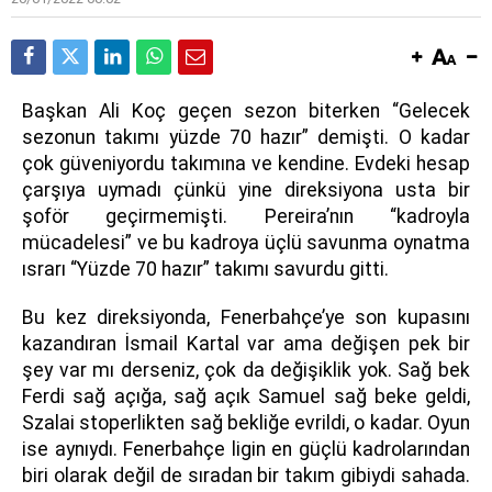
Başkan Ali Koç geçen sezon biterken “Gelecek
sezonun takımı yüzde 70 hazır” demişti. O kadar
çok güveniyordu takımına ve kendine. Evdeki hesap
çarşıya uymadı çünkü yine direksiyona usta bir
şoför geçirmemişti. Pereira’nın “kadroyla
mücadelesi” ve bu kadroya üçlü savunma oynatma
ısrarı “Yüzde 70 hazır” takımı savurdu gitti.
Bu kez direksiyonda, Fenerbahçe’ye son kupasını
kazandıran İsmail Kartal var ama değişen pek bir
şey var mı derseniz, çok da değişiklik yok. Sağ bek
Ferdi sağ açığa, sağ açık Samuel sağ beke geldi,
Szalai stoperlikten sağ bekliğe evrildi, o kadar. Oyun
ise aynıydı. Fenerbahçe ligin en güçlü kadrolarından
biri olarak değil de sıradan bir takım gibiydi sahada.