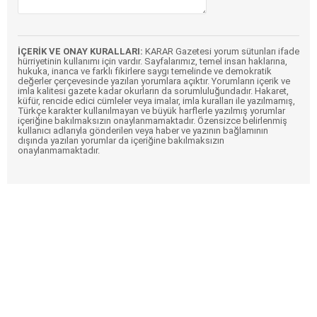
İÇERİK VE ONAY KURALLARI:
KARAR Gazetesi yorum sütunları ifade
hürriyetinin kullanımı için vardır. Sayfalarımız, temel insan haklarına,
hukuka, inanca ve farklı fikirlere saygı temelinde ve demokratik
değerler çerçevesinde yazılan yorumlara açıktır. Yorumların içerik ve
imla kalitesi gazete kadar okurların da sorumluluğundadır. Hakaret,
küfür, rencide edici cümleler veya imalar, imla kuralları ile yazılmamış,
Türkçe karakter kullanılmayan ve büyük harflerle yazılmış yorumlar
içeriğine bakılmaksızın onaylanmamaktadır. Özensizce belirlenmiş
kullanıcı adlarıyla gönderilen veya haber ve yazının bağlamının
dışında yazılan yorumlar da içeriğine bakılmaksızın
onaylanmamaktadır.