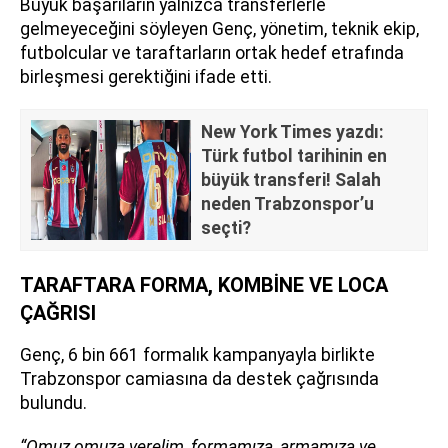
Büyük başarıların yalnızca transferlerle
gelmeyeceğini söyleyen Genç, yönetim, teknik ekip,
futbolcular ve taraftarların ortak hedef etrafında
birleşmesi gerektiğini ifade etti.
New York Times yazdı:
Türk futbol tarihinin en
büyük transferi! Salah
neden Trabzonspor’u
seçti?
TARAFTARA FORMA, KOMBİNE VE LOCA
ÇAĞRISI
Genç, 6 bin 661 formalık kampanyayla birlikte
Trabzonspor camiasına da destek çağrısında
bulundu.
“Omuz omuza verelim, formamıza, armamıza ve