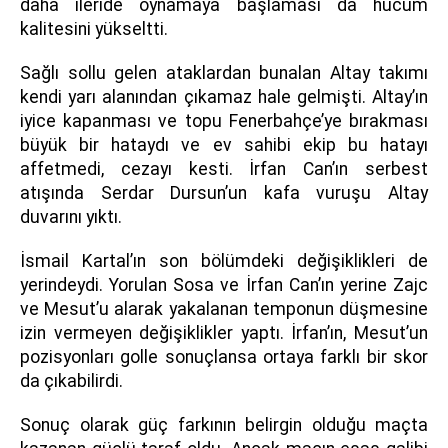
daha ileride oynamaya başlaması da hücum
kalitesini yükseltti.
Sağlı sollu gelen ataklardan bunalan Altay takımı
kendi yarı alanından çıkamaz hale gelmişti. Altay’ın
iyice kapanması ve topu Fenerbahçe’ye bırakması
büyük bir hataydı ve ev sahibi ekip bu hatayı
affetmedi, cezayı kesti. İrfan Can’ın serbest
atışında Serdar Dursun’un kafa vuruşu Altay
duvarını yıktı.
İsmail Kartal’ın son bölümdeki değişiklikleri de
yerindeydi. Yorulan Sosa ve İrfan Can’ın yerine Zajc
ve Mesut’u alarak yakalanan temponun düşmesine
izin vermeyen değişiklikler yaptı. İrfan’ın, Mesut’un
pozisyonları golle sonuçlansa ortaya farklı bir skor
da çıkabilirdi.
Sonuç olarak güç farkının belirgin olduğu maçta