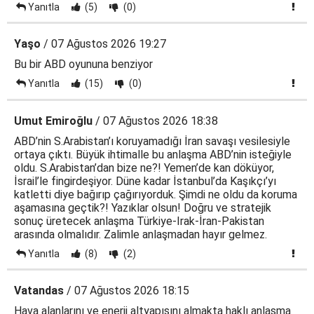
Yanıtla
(5)
(0)
Yaşo
/ 07 Ağustos 2026 19:27
Bu bir ABD oyununa benziyor
Yanıtla
(15)
(0)
Umut Emiroğlu
/ 07 Ağustos 2026 18:38
ABD’nin S.Arabistan’ı koruyamadığı İran savaşı vesilesiyle
ortaya çıktı. Büyük ihtimalle bu anlaşma ABD’nin isteğiyle
oldu. S.Arabistan’dan bize ne?! Yemen’de kan döküyor,
İsrail’le fingirdeşiyor. Düne kadar İstanbul’da Kaşıkçı’yı
katletti diye bağırıp çağırıyorduk. Şimdi ne oldu da koruma
aşamasına geçtik?! Yazıklar olsun! Doğru ve stratejik
sonuç üretecek anlaşma Türkiye-Irak-İran-Pakistan
arasında olmalıdır. Zalimle anlaşmadan hayır gelmez.
Yanıtla
(8)
(2)
Vatandas
/ 07 Ağustos 2026 18:15
Hava alanlarını ve enerji altyapısını almakta haklı anlaşma