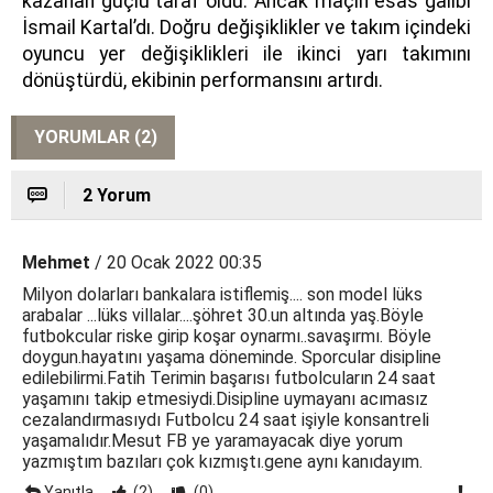
kazanan güçlü taraf oldu. Ancak maçın esas galibi
İsmail Kartal’dı. Doğru değişiklikler ve takım içindeki
oyuncu yer değişiklikleri ile ikinci yarı takımını
dönüştürdü, ekibinin performansını artırdı.
YORUMLAR (2)
2 Yorum
Mehmet
/ 20 Ocak 2022 00:35
Milyon dolarları bankalara istiflemiş.... son model lüks
arabalar ...lüks villalar....şöhret 30.un altında yaş.Böyle
futbokcular riske girip koşar oynarmı..savaşırmı. Böyle
doygun.hayatını yaşama döneminde. Sporcular disipline
edilebilirmi.Fatih Terimin başarısı futbolcuların 24 saat
yaşamını takip etmesiydi.Disipline uymayanı acımasız
cezalandırmasıydı Futbolcu 24 saat işiyle konsantreli
yaşamalıdır.Mesut FB ye yaramayacak diye yorum
yazmıştım bazıları çok kızmıştı.gene aynı kanıdayım.
Yanıtla
(2)
(0)