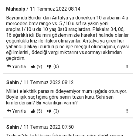
Muhasip
/ 11 Temmuz 2022 08:14
Bayramda Burdur dan Antalya ya dönerken 10 arabanın 4 ü
mercedes bmv range vs. 5 /10 u sıfıra yakın yeni
araçlar.1/10 u da 10 yaş üstü araçlardan. Plakalar 34, 06,
16 ağırlıklı idi. Bu mini gözlemimizle hareket halinde olanlar
çoğunlukla kriz ile ilişkisi olmayanlar. Antalya ya giren her
yabancı plakayı durdurup ne işle meşgul olunduğunu, siyasi
eğilimlerini , ödediği vergi miktarını vs.sormayı aklımdan
geçirdim.
Yanıtla
(9)
(0)
Sahin
/ 11 Temmuz 2022 08:12
Millet elektirik parasını ödeyemiyor mum ışığıda oturuyor.
Böyle ışık saçtığına göre senin tuzun kuru. Sahi sen
kimlerdensin? Bir yakınlığın varmı?
Yanıtla
(5)
(3)
Sahin
/ 11 Temmuz 2022 07:50
Türkiye"de tatil bizim fakir milletimize göre değil, parası