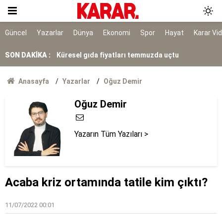
Fatih'teki bıçaklı kavgada 1 kişi öldü: 8 şüpheli
adliyeye sevk edildi
Ne sade ne çikolatalı!
Güncel
Yazarlar
Dünya
Ekonomi
Spor
Hayat
Karar Vi
SON DAKİKA :
Küresel gıda fiyatları temmuzda uçtu
Ne sulama ne gübreleme! Doğru hasatla devamlı
Anasayfa
Yazarlar
Oğuz Demir
ürün veriyor kazanç katlanıyor
Oğuz Demir
Ahbap’ın yönetimi kayyuma devredildi
Yazarın Tüm Yazıları >
Acaba kriz ortamında tatile kim çıktı?
11/07/2022 00:01