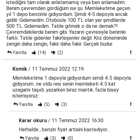
istediğini tam olarak anlatamamış veya ben anlamadım.
Benim çevremden gördüğüm ise şu: Memleketime geçen
yıl 1 depo benzinle gidiyordum. Şimdi 4-5 depoyla ancak
gidilir. Gidemedim. Otobüsle 100 TL olan yer şimdilerde
500 TL. Gidemedim. Tatile gitmek o da ne demek?!
Çevremdekilerde benim gibi. Yazarın çevresiyle benimki
farklı. Tatile gidenler fakirleşenler değil. Kriz döneminde
zengin daha zengin, fakir daha fakir. Gerçek budur.
Yanıtla
(14)
(2)
Komik
/ 11 Temmuz 2022 12:19
Memleketime 1 depoyla gidiyordum simdi 4..5 depoyla
gidiyorum...ne oldu reis senin memleketi 4..5 kat
uzagami taşıdı..yazarken biraz mantık..fazla bisey
istemiyoruz..
Yanıtla
(5)
(3)
Karar okuru
/ 11 Temmuz 2022 16:30
Herhalde , benzin fiyat artisini kastediyor...
Yanıtla
(3)
(0)