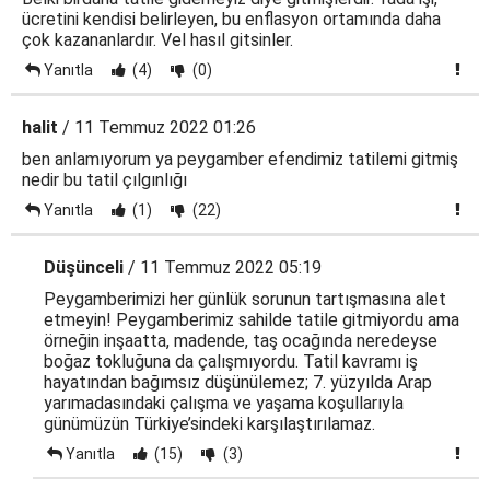
ücretini kendisi belirleyen, bu enflasyon ortamında daha
çok kazananlardır. Vel hasıl gitsinler.
Yanıtla
(4)
(0)
halit
/ 11 Temmuz 2022 01:26
ben anlamıyorum ya peygamber efendimiz tatilemi gitmiş
nedir bu tatil çılgınlığı
Yanıtla
(1)
(22)
Düşünceli
/ 11 Temmuz 2022 05:19
Peygamberimizi her günlük sorunun tartışmasına alet
etmeyin! Peygamberimiz sahilde tatile gitmiyordu ama
örneğin inşaatta, madende, taş ocağında neredeyse
boğaz tokluğuna da çalışmıyordu. Tatil kavramı iş
hayatından bağımsız düşünülemez; 7. yüzyılda Arap
yarımadasındaki çalışma ve yaşama koşullarıyla
günümüzün Türkiye’sindeki karşılaştırılamaz.
Yanıtla
(15)
(3)