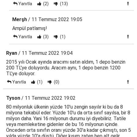
Yanıtla
(2)
(13)
Merşh
/ 11 Temmuz 2022 19:05
Ampül patlamış!
Yanıtla
(3)
(1)
Ryan
/ 11 Temmuz 2022 19:04
2015 yılı Ocak ayında aracımı satın aldım, 1 depo benzin
200 TL'ye doluyordu. Aracım aynı, 1 depo benzin 1200
TL'ye doluyor.
Yanıtla
(1)
(0)
Tyson
/ 11 Temmuz 2022 19:02
80 milyonluk ülkenin yüzde 10'u zengin sayılır ki bu da 8
milyona tekabül eder. Yüzde 10'u da orta sınıf sayılsa, bir 8
milyon daha. Yani 16 milyonun durumu iyi diyebiliriz. Tatile
veya memleketine gidenler de bu 16 milyonun içinde.
Önceden orta sınıfın oranı yüzde 30'a kadar çıkmıştı, son 5
yılda yüzde 10'a düştü. Diğer kısım zaten hep alt gelir