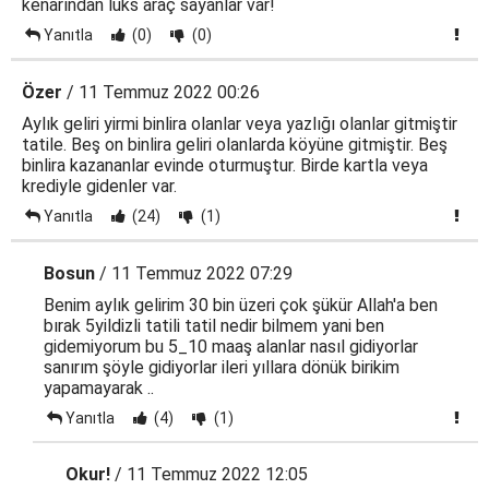
kenarından lüks araç sayanlar var!
Yanıtla
(0)
(0)
Özer
/ 11 Temmuz 2022 00:26
Aylık geliri yirmi binlira olanlar veya yazlığı olanlar gitmiştir
tatile. Beş on binlira geliri olanlarda köyüne gitmiştir. Beş
binlira kazananlar evinde oturmuştur. Birde kartla veya
krediyle gidenler var.
Yanıtla
(24)
(1)
Bosun
/ 11 Temmuz 2022 07:29
Benim aylık gelirim 30 bin üzeri çok şükür Allah'a ben
bırak 5yildizli tatili tatil nedir bilmem yani ben
gidemiyorum bu 5_10 maaş alanlar nasıl gidiyorlar
sanırım şöyle gidiyorlar ileri yıllara dönük birikim
yapamayarak ..
Yanıtla
(4)
(1)
Okur!
/ 11 Temmuz 2022 12:05