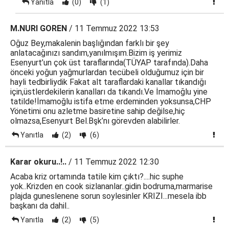
Yanıtla
(0)
(1)
M.NURI GOREN
/ 11 Temmuz 2022 13:53
Oğuz Bey,makalenin başlığından farklı bir şey
anlatacağınızı sandım,yanılmışım.Bizim iş yerimiz
Esenyurt’un çok üst taraflarında(TÜYAP tarafında).Daha
önceki yoğun yağmurlardan tecübeli olduğumuz için bir
hayli tedbirliydik Fakat alt taraflardaki kanallar tıkandığı
için,üstlerdekilerin kanalları da tıkandı.Ve İmamoğlu yine
tatilde!İmamoğlu istifa etme erdeminden yoksunsa,CHP
Yönetimi onu azletme basiretine sahip değilse,hiç
olmazsa,Esenyurt Bel.Bşk’nı görevden alabilirler.
Yanıtla
(2)
(6)
Karar okuru..!..
/ 11 Temmuz 2022 12:30
Acaba kriz ortamında tatile kim çıktı?....hic suphe
yok..Krizden en cook sizlananlar..gidin bodruma,marmarise
plajda guneslenene sorun soylesinler KRIZI...mesela ibb
başkanı da dahil..
Yanıtla
(2)
(5)