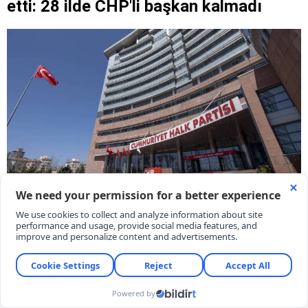
etti: 28 ilde CHP'li başkan kalmadı
YENİ Parti Genel Başkan Yardımcısı Yaşar Tüzün,
CHP'den istifa eden 232 belediye başkanının
partilerine katıldığını ve 28 ilde CHP'li başkan
kalmadığını duyururken; ağustos ayı sonuna kadar
katılım sayısının 300'ü aşacağını ve çok sayıda
büyükşehir belediye başkanının da YENİ Parti'ye
geçeceğini açıkladı.