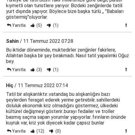
kıymetli olan turistlere yarıyor. Bizdeki zenğinlerde tatili
yurt dışında yapıyor. Böylece bize başka türlü ,, "Babaları
göstermiş"oluyorlar.
Yanıtla
(5)
(1)
Sahin
/ 11 Temmuz 2022 07:28
Bu iktidar döneminde, muktedirler zenğinler fakirlere,
Allahtan başka bir şey bırakmadı. Nasıl tatil yapalımki Oğuz
bey.
Yanıtla
(3)
(1)
Hiç
/ 11 Temmuz 2022 07:14
Tatil bir alışkanlıktır..vatandaş bu alışkanlığını bazı
şeylerden feragat ederek yerine getirebilir..sahillerdeki
doluluk ekonomik kriz olmadığını göstermez, ülkedeki
kültürel değişmeyi gösterir..burayı fedailer ve troller
basmış saçma sapan yorumlar yapıyorlar..fırınların önünde
kuyruk var, kriz yok diyecek kadar çapsız bunlar
Yanıtla
(12)
(0)