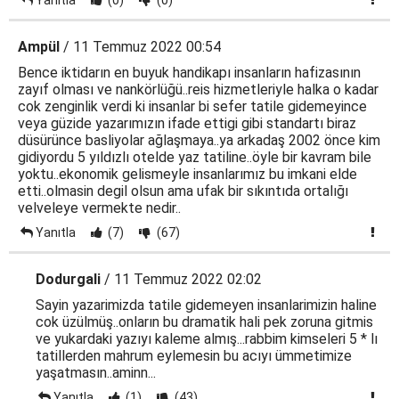
Yanıtla
(0)
(0)
Ampül
/ 11 Temmuz 2022 00:54
Bence iktidarın en buyuk handikapı insanların hafizasının
zayıf olması ve nankörlüğü..reis hizmetleriyle halka o kadar
cok zenginlik verdi ki insanlar bi sefer tatile gidemeyince
veya güzide yazarımızın ifade ettigi gibi standartı biraz
düsürünce basliyolar ağlaşmaya..ya arkadaş 2002 önce kim
gidiyordu 5 yıldızlı otelde yaz tatiline..öyle bir kavram bile
yoktu..ekonomik gelismeyle insanlarımız bu imkani elde
etti..olmasin degil olsun ama ufak bir sıkıntıda ortalığı
velveleye vermekte nedir..
Yanıtla
(7)
(67)
Dodurgali
/ 11 Temmuz 2022 02:02
Sayin yazarimizda tatile gidemeyen insanlarimizin haline
cok üzülmüş..onların bu dramatik hali pek zoruna gitmis
ve yukardaki yazıyı kaleme almış...rabbim kimseleri 5 * lı
tatillerden mahrum eylemesin bu acıyı ümmetimize
yaşatmasın..aminn...
Yanıtla
(1)
(43)