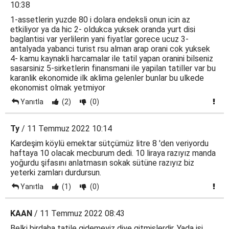
10:38
1-assetlerin yuzde 80 i dolara endeksli onun icin az
etkiliyor ya da hic 2- oldukca yuksek oranda yurt disi
baglantisi var yerlilerin yani fiyatlar gorece ucuz 3-
antalyada yabanci turist rsu alman arap orani cok yuksek
4- kamu kaynakli harcamalar ile tatil yapan oranini bilseniz
sasarsiniz 5-sirketlerin finansmani ile yapilan tatiller var bu
karanlik ekonomide ilk aklima gelenler bunlar bu ulkede
ekonomist olmak yetmiyor
Yanıtla
(2)
(0)
Ty
/ 11 Temmuz 2022 10:14
Kardeşim köylü emektar sütçümüz litre 8 'den veriyordu
haftaya 10 olacak mecburum dedi. 10 liraya razıyız manda
yoğurdu şifasını anlatmasın sokak sütüne razıyız biz
yeterki zamları durdursun.
Yanıtla
(1)
(0)
KAAN
/ 11 Temmuz 2022 08:43
Belki birdaha tatile gidemeyiz diye gitmişlerdir. Yada işi,