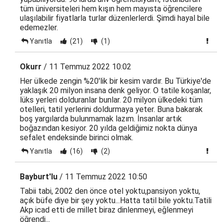
tüm üniversiteleri hem kışın hem mayısta öğrencilere
ulaşılabilir fiyatlarla turlar düzenlerlerdi. Şimdi hayal bile
edemezler.
Yanıtla
(21)
(1)
Okurr
/ 11 Temmuz 2022 10:02
Her ülkede zengin %20'lik bir kesim vardır. Bu Türkiye'de
yaklaşık 20 milyon insana denk geliyor. O tatile koşanlar,
lüks yerleri dolduranlar bunlar. 20 milyon ülkedeki tüm
otelleri, tatil yerlerini doldurmaya yeter. Buna bakarak
boş yargılarda bulunmamak lazım. İnsanlar artık
boğazından kesiyor. 20 yılda geldiğimiz nokta dünya
sefalet endeksinde birinci olmak.
Yanıtla
(16)
(2)
Bayburt'lu
/ 11 Temmuz 2022 10:50
Tabii tabi, 2002 den önce otel yoktu,pansiyon yoktu,
açık büfe diye bir şey yoktu...Hatta tatil bile yoktu.Tatili
Akp icad etti de millet biraz dinlenmeyi, eğlenmeyi
öğrendi...