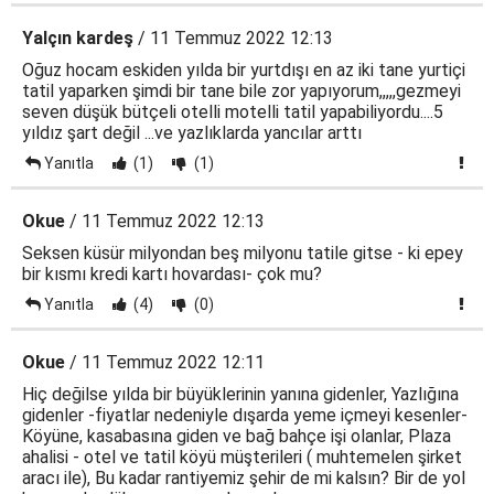
Yalçın kardeş
/ 11 Temmuz 2022 12:13
Oğuz hocam eskiden yılda bir yurtdışı en az iki tane yurtiçi
tatil yaparken şimdi bir tane bile zor yapıyorum,,,,,gezmeyi
seven düşük bütçeli otelli motelli tatil yapabiliyordu....5
yıldız şart değil ...ve yazlıklarda yancılar arttı
Yanıtla
(1)
(1)
Okue
/ 11 Temmuz 2022 12:13
Seksen küsür milyondan beş milyonu tatile gitse - ki epey
bir kısmı kredi kartı hovardası- çok mu?
Yanıtla
(4)
(0)
Okue
/ 11 Temmuz 2022 12:11
Hiç değilse yılda bir büyüklerinin yanına gidenler, Yazlığına
gidenler -fiyatlar nedeniyle dışarda yeme içmeyi kesenler-
Köyüne, kasabasına giden ve bağ bahçe işi olanlar, Plaza
ahalisi - otel ve tatil köyü müşterileri ( muhtemelen şirket
aracı ile), Bu kadar rantiyemiz şehir de mi kalsın? Bir de yol