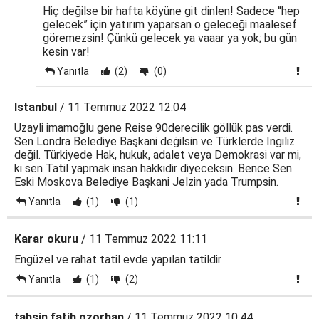
Hiç değilse bir hafta köyüne git dinlen! Sadece “hep
gelecek” için yatırım yaparsan o geleceği maalesef
göremezsin! Çünkü gelecek ya vaaar ya yok; bu gün
kesin var!
Yanıtla
(2)
(0)
Istanbul
/ 11 Temmuz 2022 12:04
Uzayli imamoğlu gene Reise 90derecilik göllük pas verdi.
Sen Londra Belediye Başkani değilsin ve Türklerde Ingiliz
değil. Türkiyede Hak, hukuk, adalet veya Demokrasi var mi,
ki sen Tatil yapmak insan hakkidir diyeceksin. Bence Sen
Eski Moskova Belediye Başkani Jelzin yada Trumpsin.
Yanıtla
(1)
(1)
Karar okuru
/ 11 Temmuz 2022 11:11
Engüzel ve rahat tatil evde yapılan tatildir
Yanıtla
(1)
(2)
tahsin fatih ozorhan
/ 11 Temmuz 2022 10:44