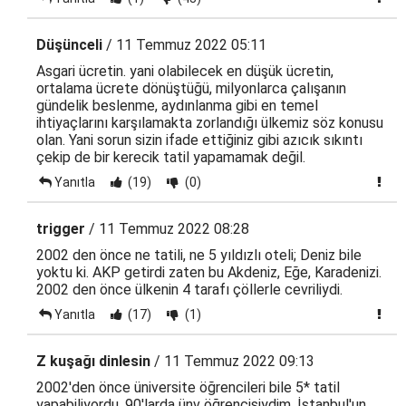
Düşünceli
/ 11 Temmuz 2022 05:11
Asgari ücretin. yani olabilecek en düşük ücretin,
ortalama ücrete dönüştüğü, milyonlarca çalışanın
gündelik beslenme, aydınlanma gibi en temel
ihtiyaçlarını karşılamakta zorlandığı ülkemiz söz konusu
olan. Yani sorun sizin ifade ettiğiniz gibi azıcık sıkıntı
çekip de bir kerecik tatil yapamamak değil.
Yanıtla
(19)
(0)
trigger
/ 11 Temmuz 2022 08:28
2002 den önce ne tatili, ne 5 yıldızlı oteli; Deniz bile
yoktu ki. AKP getirdi zaten bu Akdeniz, Eğe, Karadenizi.
2002 den önce ülkenin 4 tarafı çöllerle cevriliydi.
Yanıtla
(17)
(1)
Z kuşağı dinlesin
/ 11 Temmuz 2022 09:13
2002'den önce üniversite öğrencileri bile 5* tatil
yapabiliyordu. 90'larda ünv öğrencisiydim, İstanbul'un