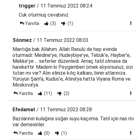
trigger
/ 11 Temmuz 2022 08:24
Cuk oturmuş cevabınız.
Yanıtla
(3)
(1)
Sönmez
/ 11 Temmuz 2022 08:03
Mantığa bak Allahım. Allah Rasulü de hep evinde
oturmadı: Medine'ye, Hudeybiye'ye, Tebük'e, Hayber'e,
Mekke'ye ... seferler düzenledi. Amaç tatil olmasa da
harekettir. Madem ki Peygamberi örnek alıyorsunuz, sizi
tutan mı var? Alın elinize kılıç kalkanı, binin atlarınıza.
Yürüyün Şam'a, Kudüs'e, Atina'ya hatta Viyana Roma ve
Moskova'ya.
Yanıtla
(11)
(2)
Efedamat
/ 11 Temmuz 2022 08:28
Bazılarının kulağına soğan suyu kaçırma. Tatil için nas mı
var demesinler.
Yanıtla
(0)
(1)