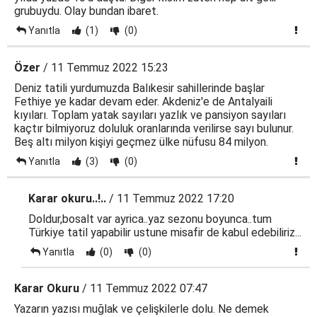
grubuydu. Olay bundan ibaret.
Yanıtla
(1)
(0)
Özer
/ 11 Temmuz 2022 15:23
Deniz tatili yurdumuzda Balıkesir sahillerinde başlar
Fethiye ye kadar devam eder. Akdeniz'e de Antalyaili
kıyıları. Toplam yatak sayıları yazlık ve pansiyon sayıları
kaçtır bilmiyoruz doluluk oranlarında verilirse sayı bulunur.
Beş altı milyon kişiyi geçmez ülke nüfusu 84 milyon.
Yanıtla
(3)
(0)
Karar okuru..!..
/ 11 Temmuz 2022 17:20
Doldur,bosalt var ayrica..yaz sezonu boyunca..tum
Türkiye tatil yapabilir ustune misafir de kabul edebiliriz...
Yanıtla
(0)
(0)
Karar Okuru
/ 11 Temmuz 2022 07:47
Yazarın yazısı muğlak ve çelişkilerle dolu. Ne demek