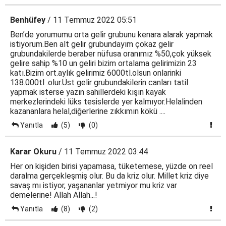
Benhüfey
/ 11 Temmuz 2022 05:51
Ben’de yorumumu orta gelir grubunu kenara alarak yapmak
istiyorum.Ben alt gelir grubundayım çokaz gelir
grubundakilerde beraber nüfusa oranımız %50,çok yüksek
gelire sahip %10 un geliri bizim ortalama gelirimizin 23
katı.Bizim ort.aylık gelirimiz 6000tl.olsun onlarinki
138.000tl .olur.Üst gelir grubundakilerin canları tatil
yapmak isterse yazın sahillerdeki kışın kayak
merkezlerindeki lüks tesislerde yer kalmıyor.Helalinden
kazananlara helal,diğerlerine zıkkımın kökü ....
Yanıtla
(5)
(0)
Karar Okuru
/ 11 Temmuz 2022 03:44
Her on kişiden birisi yapamasa, tüketemese, yüzde on reel
daralma gerçekleşmiş olur. Bu da kriz olur. Millet kriz diye
savaş mı istiyor, yaşananlar yetmiyor mu kriz var
demelerine! Allah Allah...!
Yanıtla
(8)
(2)