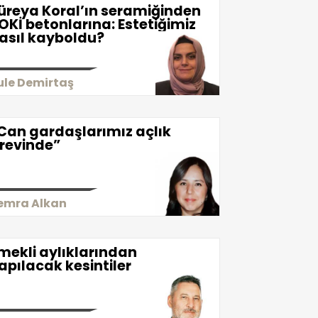
üreya Koral’ın seramiğinden
OKİ betonlarına: Estetiğimiz
asıl kayboldu?
ule Demirtaş
Can gardaşlarımız açlık
revinde”
emra Alkan
mekli aylıklarından
apılacak kesintiler