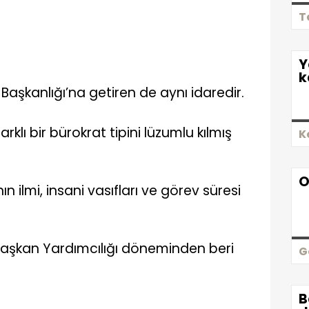
T
Y
k
Başkanlığı’na getiren de aynı idaredir.
lı bir bürokrat tipini lüzumlu kılmış
K
O
n ilmi, insani vasıfları ve görev süresi
Başkan Yardımcılığı döneminden beri
G
B