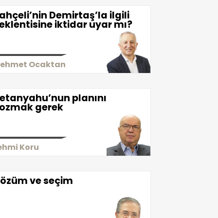
ahçeli’nin Demirtaş’la ilgili
eklentisine iktidar uyar mı?
ehmet Ocaktan
etanyahu’nun planını
ozmak gerek
ehmi Koru
özüm ve seçim