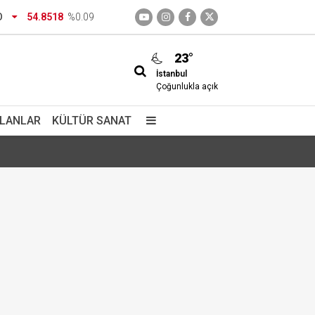
O
54.8518
%0.09
23°
İstanbul
Çoğunlukla açık
İLANLAR
KÜLTÜR SANAT
izimdir
giç içiyorlar