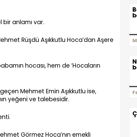
B
b
l bir anlamı var.
Mehmet Rüşdü Aşıkkutlu Hoca’dan Aşere
M
N
babamın hocası, hem de ‘Hocaların
b
dı geçen Mehmet Emin Aşıkkutlu ise,
F
n yeğeni ve talebesidir.
Ç
nti.
 Mehmet Görmez Hoca’nın emekli