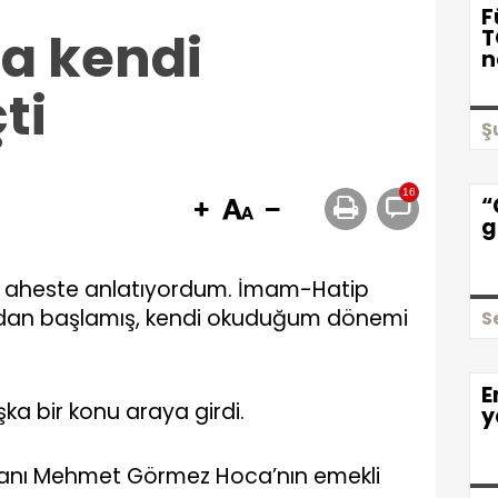
F
a kendi
T
n
ti
Ş
16
“
g
 aheste anlatıyordum. İmam-Hatip
ardan başlamış, kendi okuduğum dönemi
S
E
a bir konu araya girdi.
y
aşkanı Mehmet Görmez Hoca’nın emekli