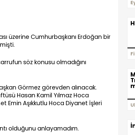
E
H
ması üzerine Cumhurbaşkanı Erdoğan bir
mişti.
F
sarrufun söz konusu olmadığını
M
T
m
 Başkan Görmez görevden alınacak.
ftüsü Hasan Kamil Yılmaz Hoca
 Emin Aşıkkutlu Hoca Diyanet İşleri
U
İ
yrıntı olduğunu anlayamadım.