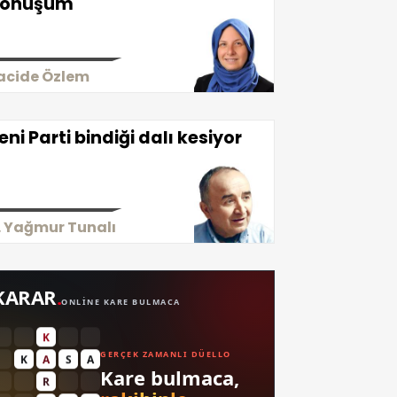
önüşüm
acide Özlem
eni Parti bindiği dalı kesiyor
. Yağmur Tunalı