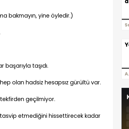
d
ma bakmayın, yine öyledir.)
S
.
Y
 başarıyla taşıdı.
A
hep olan hadsiz hesapsız gürültü var.
tekfirden geçilmiyor.
asvip etmediğini hissettirecek kadar