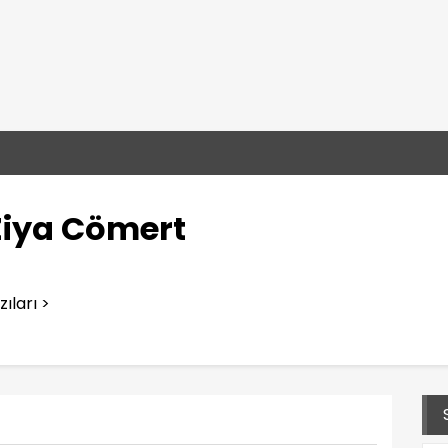
Ziya Cömert
ıları >