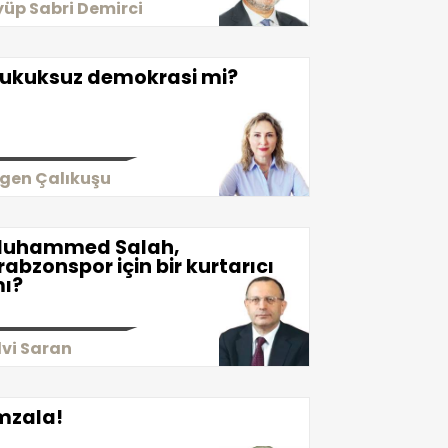
yüp Sabri Demirci
ukuksuz demokrasi mi?
igen Çalıkuşu
uhammed Salah,
rabzonspor için bir kurtarıcı
ı?
lvi Saran
mzala!