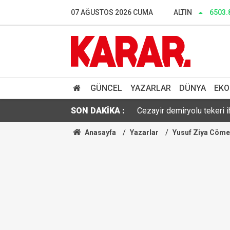
Dalgıçlar bile işin içindey
07 AĞUSTOS 2026 CUMA
ALTIN
6503.
SONAR anketinde Yeni Parti 
Tahliye edilen Çaykara’dan
Cezayir demiryolu tekeri 
GÜNCEL
YAZARLAR
DÜNYA
EKO
SON DAKİKA :
Günaydın YENİ Parti Artvin
Anasayfa
Yazarlar
Yusuf Ziya Cöme
Çerçeve yasa sonrası Diyan
Dışarıda nefes alınamıyor