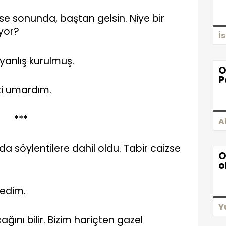
e sonunda, baştan gelsin. Niye bir
yor?
İ
 yanlış kurulmuş.
O
P
ti umardım.
***
A
da söylentilere dahil oldu. Tabir caizse
O
o
medim.
Y
ağını bilir. Bizim hariçten gazel