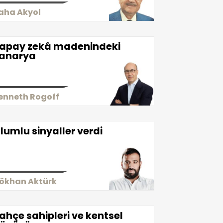
aha Akyol
apay zekâ madenindeki
anarya
enneth Rogoff
lumlu sinyaller verdi
ökhan Aktürk
ahçe sahipleri ve kentsel