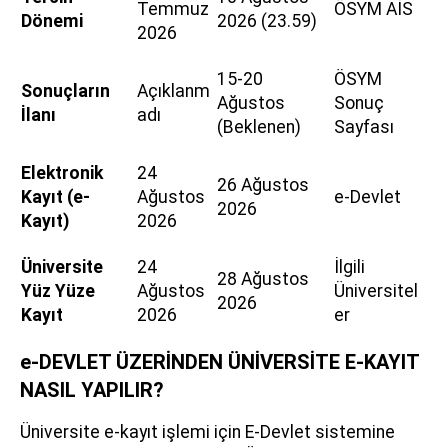
Temmuz
ÖSYM AİS
Dönemi
2026 (23.59)
2026
15-20
ÖSYM
Sonuçların
Açıklanm
Ağustos
Sonuç
İlanı
adı
(Beklenen)
Sayfası
Elektronik
24
26 Ağustos
Kayıt (e-
Ağustos
e-Devlet
2026
Kayıt)
2026
Üniversite
24
İlgili
28 Ağustos
Yüz Yüze
Ağustos
Üniversitel
2026
Kayıt
2026
er
e-DEVLET ÜZERİNDEN ÜNİVERSİTE E-KAYIT
NASIL YAPILIR?
Üniversite e-kayıt işlemi için E-Devlet sistemine