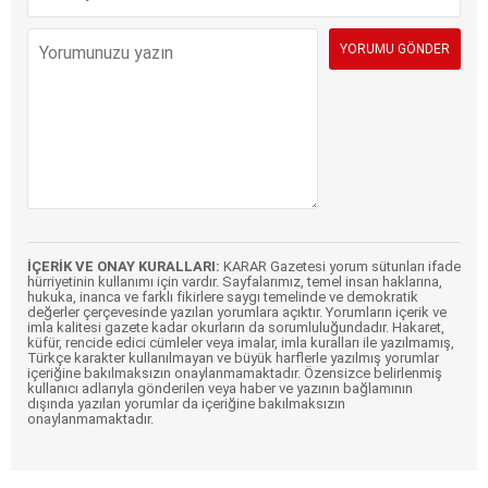
İÇERİK VE ONAY KURALLARI:
KARAR Gazetesi yorum sütunları ifade
hürriyetinin kullanımı için vardır. Sayfalarımız, temel insan haklarına,
hukuka, inanca ve farklı fikirlere saygı temelinde ve demokratik
değerler çerçevesinde yazılan yorumlara açıktır. Yorumların içerik ve
imla kalitesi gazete kadar okurların da sorumluluğundadır. Hakaret,
küfür, rencide edici cümleler veya imalar, imla kuralları ile yazılmamış,
Türkçe karakter kullanılmayan ve büyük harflerle yazılmış yorumlar
içeriğine bakılmaksızın onaylanmamaktadır. Özensizce belirlenmiş
kullanıcı adlarıyla gönderilen veya haber ve yazının bağlamının
dışında yazılan yorumlar da içeriğine bakılmaksızın
onaylanmamaktadır.