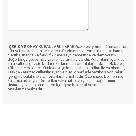
İÇERİK VE ONAY KURALLARI:
KARAR Gazetesi yorum sütunları ifade
hürriyetinin kullanımı için vardır. Sayfalarımız, temel insan haklarına,
hukuka, inanca ve farklı fikirlere saygı temelinde ve demokratik
değerler çerçevesinde yazılan yorumlara açıktır. Yorumların içerik ve
imla kalitesi gazete kadar okurların da sorumluluğundadır. Hakaret,
küfür, rencide edici cümleler veya imalar, imla kuralları ile yazılmamış,
Türkçe karakter kullanılmayan ve büyük harflerle yazılmış yorumlar
içeriğine bakılmaksızın onaylanmamaktadır. Özensizce belirlenmiş
kullanıcı adlarıyla gönderilen veya haber ve yazının bağlamının
dışında yazılan yorumlar da içeriğine bakılmaksızın
onaylanmamaktadır.