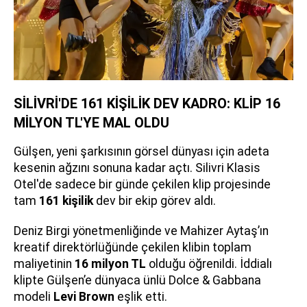
SİLİVRİ'DE 161 KİŞİLİK DEV KADRO: KLİP 16
MİLYON TL'YE MAL OLDU
Gülşen, yeni şarkısının görsel dünyası için adeta
kesenin ağzını sonuna kadar açtı. Silivri Klasis
Otel'de sadece bir günde çekilen klip projesinde
tam
161 kişilik
dev bir ekip görev aldı.
Deniz Birgi yönetmenliğinde ve Mahizer Aytaş’ın
kreatif direktörlüğünde çekilen klibin toplam
maliyetinin
16 milyon TL
olduğu öğrenildi. İddialı
klipte Gülşen’e dünyaca ünlü Dolce & Gabbana
modeli
Levi Brown
eşlik etti.