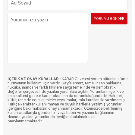
İÇERİK VE ONAY KURALLARI:
KARAR Gazetesi yorum sütunları ifade
hürriyetinin kullanımı için vardır. Sayfalarımız, temel insan haklarına,
hukuka, inanca ve farklı fikirlere saygı temelinde ve demokratik
değerler çerçevesinde yazılan yorumlara açıktır. Yorumların içerik ve
imla kalitesi gazete kadar okurların da sorumluluğundadır. Hakaret,
küfür, rencide edici cümleler veya imalar, imla kuralları ile yazılmamış,
Türkçe karakter kullanılmayan ve büyük harflerle yazılmış yorumlar
içeriğine bakılmaksızın onaylanmamaktadır. Özensizce belirlenmiş
kullanıcı adlarıyla gönderilen veya haber ve yazının bağlamının
dışında yazılan yorumlar da içeriğine bakılmaksızın
onaylanmamaktadır.