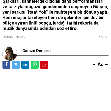
Şarkıları, sahnelerdeki iddialı dans performansları
ve tarzıyla magazin gündeminden düşmeyen Gülşen,
yeni şarkısı "İtaat Yok" ile muhteşem bir dönüş yaptı.
Hem imajını tazeleyen hem de çekimler için dev bir
bütçe ayıran ünlü popçu, kırdığı tarihi rekorla da
müzik dünyasında adından söz ettirdi.
08/08/2026 16:28
KARAR
Gamze Demirel