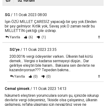
52 Yorum
SG
/ 11 Ocak 2023 08:00
İşin ÖZÜ MİLLET ÇARESİZ yapacağı bir şey yok.Elinden
bir şey gelmiyor. Kıtlik yok, Savaş yok.O zaman nedir bu
MİLLETTİN çektiği çile ızdırap.
Yanıtla
(6)
(1)
SG'ye
/ 11 Ocak 2023 23:35
200.001₺ vergi ödeyenler varken.. Ülkenin hali kötü
demek... Vergisi o kadarsa sermayeyi düşün... Dar
gelirliye eleştiri bile haram... Baksana sen devlete ne
kazandırıyorsun??? Tepeden bakma...
Yanıtla
(0)
(0)
Cemal şimsek
/ 11 Ocak 2023 14:13
hükumeti eleştiren yorumculara sorum şu, içinizde iskurup
devlete vergi ödeyeniniz, 1kiside olsa çalışaninız, ülkenin
gelişmesi, refaha ulaşması için neyaptinız veye ne