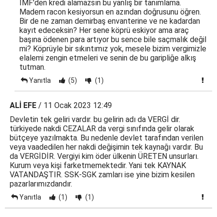
IMF'den kredi alamazsın bu yanlış bir tanımlama.
Madem racon kesiyorsun en azından doğrusunu öğren.
Bir de ne zaman demirbaş envanterine ve ne kadardan
kayıt edeceksin? Her sene köprü eskiyor ama araç
başına ödenen para artıyor bu sence bile saçmalık değil
mi? Köprüyle bir sıkıntımız yok, mesele bizim vergimizle
elalemi zengin etmeleri ve senin de bu garipliğe alkış
tutman.
Yanıtla
(5)
(1)
ALİ EFE
/ 11 Ocak 2023 12:49
Devletin tek geliri vardır. bu gelirin adı da VERGİ dir.
türkiyede nakdi CEZALAR da vergi sınıfında gelir olarak
bütçeye yazılmakta. Bu nedenle devlet tarafından verilen
veya vaadedilen her nakdi değişimin tek kaynağı vardır. Bu
da VERGİDİR. Vergiyi kim öder ülkenin ÜRETEN unsurları.
Kurum veya kişi farketmemektedir. Yani tek KAYNAK
VATANDAŞTIR. SSK-SGK zamları ise yine bizim kesilen
pazarlarımızdandır.
Yanıtla
(1)
(1)