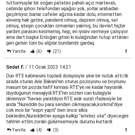
tutturmuşlar bir soğan patates pahalı açız martavalı,
cebinde iphon telefondan aşağısı yok, yollar arabadan
geçilmiyor, barlar cafeler ağzına kadar dolu, internetten
alıveriş hak getire, pandemi olmuş, deprem olmuş, sel
olmuş, ateşin çocukları ormanları yakmış, bu devlet hiçbir
yardım parasını kesmemiş, hep, en iyisini vermeye çalışıyor
ama dert başka Erdoğan gitsin ki kulağından tutup attıkları
geri gelsin tüm bu alğılar bundandır gardaş.
Yanıtla
(6)
(21)
Sedat F.
/ 11 Ocak 2023 14:21
Dün RTE kabinesini topladi dolayisiyle yine bir nutuk atti.Ilk
sirada oturan Aile Bakani'nin oturus pozisyonu ve boynunu
masum bir pozda hafif kirmasi RTE'ye ne kadar hayranlik
duydugunun mesajiydi.RTE'nin sözleri can kulagiyla
dinleniyor "havasi yaratiliyor.RTE asik surat ifadesiyle bir
anda "Nureddin bu para senden cikmayacak,korkma"diye
cok ince bir "espri yapti" ben önce alkis
bekledim,Nureddin'nin ayaga kalkip "emriniz olur" diyecegini
tahmin ettim.zoraki gülümsemeyle durumu kurtardi.
Yanıtla
(4)
(3)