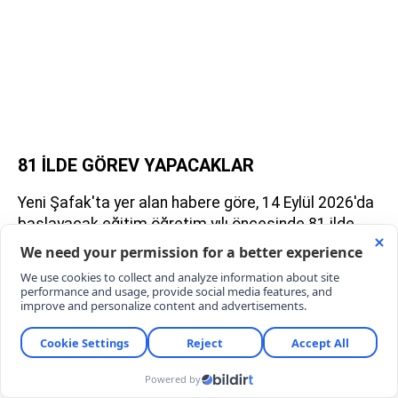
81 İLDE GÖREV YAPACAKLAR
Yeni Şafak'ta yer alan habere göre, 14 Eylül 2026'da
başlayacak eğitim öğretim yılı öncesinde 81 ilde
görevlendirilmek üzere 30 bin güvenlik personeli
istihdam edilecek.
Çalışma ve Sosyal Güvenlik Bakanlığı, İçişleri
Bakanlığı ile Milli Eğitim Bakanlığı arasında
imzalanan protokol kapsamında yürütülecek
alımlarda başvurular İŞKUR aracılığıyla yapılacak.
Dağılım okulun ihtiyacına göre yapılacak