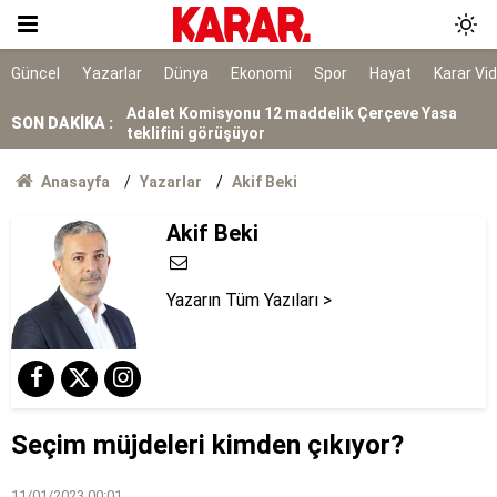
Kuşadası Belediyesi’ne 3. dalga operasyon: 15
gözaltı
30 bin personel alınacak
Güncel
Yazarlar
Dünya
Ekonomi
Spor
Hayat
Karar Vi
Adalet Komisyonu 12 maddelik Çerçeve Yasa
SON DAKİKA :
teklifini görüşüyor
Her 3 çocuktan biri mağdur
Anasayfa
Yazarlar
Akif Beki
Akif Beki
MHP'den 'Çerçeve Yasa' iddialarına cevap
Yazarın Tüm Yazıları >
Seçim müjdeleri kimden çıkıyor?
11/01/2023 00:01