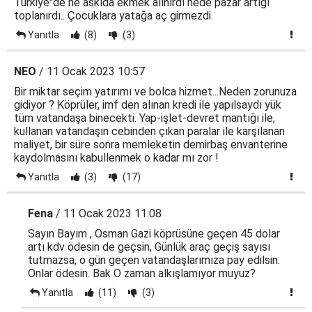
Türkiye"de ne askıda ekmek alınırdı nede pazar artığı
toplanırdı.. Çocuklara yatağa aç girmezdi.
Yanıtla
(8)
(3)
NEO
/ 11 Ocak 2023 10:57
Bir miktar seçim yatırımı ve bolca hizmet...Neden zorunuza
gidiyor ? Köprüler, imf den alınan kredi ile yapılsaydı yük
tüm vatandaşa binecekti. Yap-işlet-devret mantığı ile,
kullanan vatandaşın cebinden çıkan paralar ile karşılanan
maliyet, bir süre sonra memleketin demirbaş envanterine
kaydolmasını kabullenmek o kadar mı zor !
Yanıtla
(3)
(17)
Fena
/ 11 Ocak 2023 11:08
Sayın Bayım , Osman Gazi köprüsüne geçen 45 dolar
artı kdv ödesin de geçsin, Günlük araç geçiş sayısı
tutmazsa, o gün geçen vatandaşlarımıza pay edilsin.
Onlar ödesin. Bak O zaman alkışlamıyor muyuz?
Yanıtla
(11)
(3)