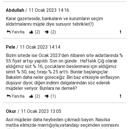
Abdullah
/ 11 Ocak 2023 14:16
Karar gazeteside, bankaların ve kurumların seçim
aldatmalarını müjde diye sunuyor tebrikler(!)
Yanıtla
(2)
(2)
Pele
/ 11 Ocak 2023 14:14
Bizim sitede ise Ocak 2023’den itibaren site aidatlarında %
55 fiyat artışı yapıldı. Son on günde : Haftalık Çiğ olarak
aldığımız süt % 16, çocukların beslenmesi için aldığımız
simit % 50, saç tıraşı % 25 arttı. Bunlar başlangıçlar..
Bakalım daha neler göreceğiz..Biri baz etkisiyle enflasyon
düşüyor diyor, diğeri indirim dalgalarından söz ederek
müjdeler veriyor. Bunlara ne demeli?
Yanıtla
(2)
(1)
Okur
/ 11 Ocak 2023 13:05
Asıl müjdeler daha heybeden çıkmadı bayım..Nasılsa
matba elimizde mantığıyla,vatandaşı seçimden sonrasını