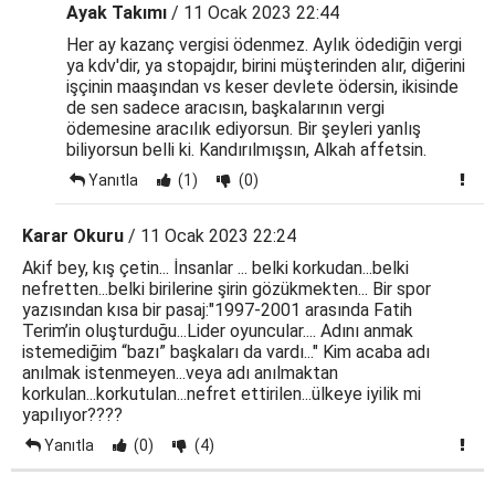
Ayak Takımı
/ 11 Ocak 2023 22:44
Her ay kazanç vergisi ödenmez. Aylık ödediğin vergi
ya kdv'dir, ya stopajdır, birini müşterinden alır, diğerini
işçinin maaşından vs keser devlete ödersin, ikisinde
de sen sadece aracısın, başkalarının vergi
ödemesine aracılık ediyorsun. Bir şeyleri yanlış
biliyorsun belli ki. Kandırılmışsın, Alkah affetsin.
Yanıtla
(1)
(0)
Karar Okuru
/ 11 Ocak 2023 22:24
Akif bey, kış çetin... İnsanlar ... belki korkudan...belki
nefretten...belki birilerine şirin gözükmekten... Bir spor
yazısından kısa bir pasaj:"1997-2001 arasında Fatih
Terim’in oluşturduğu...Lider oyuncular.... Adını anmak
istemediğim “bazı” başkaları da vardı..." Kim acaba adı
anılmak istenmeyen...veya adı anılmaktan
korkulan...korkutulan...nefret ettirilen...ülkeye iyilik mi
yapılıyor????
Yanıtla
(0)
(4)