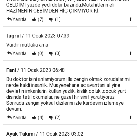
GELDİMİ yüzde yedi dolar bazında.Mutahitlerin eli
HAZİNENİN CEBİMDEN HİÇ ÇIKMIYOR Kİ.
Yanıtla
(7)
(1)
tuğrul
/ 11 Ocak 2023 07:39
Vardır mutlaka ama
Yanıtla
(0)
(0)
Fani
/ 11 Ocak 2023 06:48
Bu doktor isini anlamiyorum illa zengin olmak zorudalar mi
nerde kaldi insanlik. Muayenehane ac avantani al yine
devletin imkanlarini kullan yazlik, kislik coluk ,cocuk yurt
disinda tatil okumalar, ne guzel hir sinif yaratiyoruz.
Sonrada zengin yoksul dizilerini izle kardesim izlemeye
devam.
Yanıtla
(4)
(2)
Ayak Takımı
/ 11 Ocak 2023 03:02