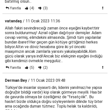
batırmış olsun...
Yanıtla
(4)
(3)
vatandaş
/ 11 Ocak 2023 11:36
Allah fakiri sevindireceği zaman önce eşeğini kaybettirir
sonra buldururmuş! Azrail oğlan dağıtıyor demişler. Adam
cevap vermiş; elimdekini almasında...Şimdi tüm yapılanlar
bundan ibaret!Her geçen gün kötüye gittiğimizi herkes
biliyor.Altın ve döviz hesabına göre iki yıl önceki
maaşımızın ancak zamlarla yarısını yakalayabildik.Alım
gücü olarak yarıya indi!Ancak biz elekçinin eşeğini övdüğü
gibi kendimizi övmekle meşgulüz...
Yanıtla
(5)
(2)
Derman Bey
/ 11 Ocak 2023 09:48
Türkiye'de insanlar siyaseti din, liderini yanılmaz/ne yapsa
doğru(bir bildiği vardır) kişi olarak görmeye meyilli. Haa bir
de gavurda olmaya bir özelliğimiz de "fırsatçılık".. Bu
haslet bizde oldukça doğru söyleyenlerin dilinde tüy biter
ama ocağında duman tütmez. Toplu helak ta kaldırıldı,