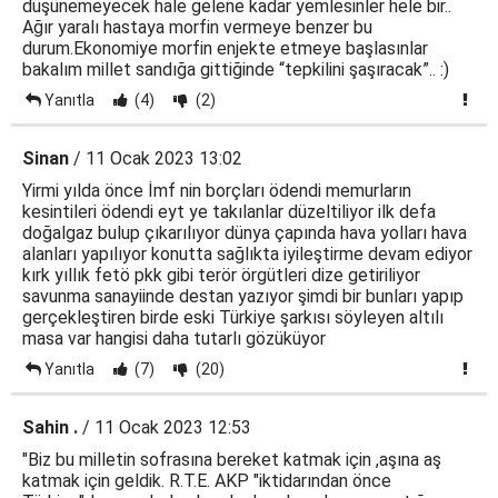
düşünemeyecek hale gelene kadar yemlesinler hele bir..
Ağır yaralı hastaya morfin vermeye benzer bu
durum.Ekonomiye morfin enjekte etmeye başlasınlar
bakalım millet sandığa gittiğinde “tepkilini şaşıracak”.. :)
Yanıtla
(4)
(2)
Sinan
/ 11 Ocak 2023 13:02
Yirmi yılda önce İmf nin borçları ödendi memurların
kesintileri ödendi eyt ye takılanlar düzeltiliyor ilk defa
doğalgaz bulup çıkarılıyor dünya çapında hava yolları hava
alanları yapılıyor konutta sağlıkta iyileştirme devam ediyor
kırk yıllık fetö pkk gibi terör örgütleri dize getiriliyor
savunma sanayiinde destan yazıyor şimdi bir bunları yapıp
gerçekleştiren birde eski Türkiye şarkısı söyleyen altılı
masa var hangisi daha tutarlı gözüküyor
Yanıtla
(7)
(20)
Sahin .
/ 11 Ocak 2023 12:53
"Biz bu milletin sofrasına bereket katmak için ,aşına aş
katmak için geldik. R.T.E. AKP "iktidarından önce