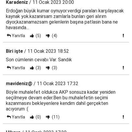
Karadeniz
/ 11 Ocak 2023 20:00
Erdoğan büyük kumar oynuyor.verdigi paraları karşılayacak
kaynak yok.kazanirsam zamlarla bunları geri alırım
diyor,kazanamazsam gelenlerin başına patlasin bana ne
havasında...
Yanıtla
(5)
(4)
Biri işte
/ 11 Ocak 2023 18:52
Son cümlenin cevabı Var. Sandık
Yanıtla
(3)
(3)
mavideniz@
/ 11 Ocak 2023 17:32
Böyle muhalefet oldukca AKP sonsuza kadar yeniden
seçilmeye devam eder.Ben bu muhalefetin seçimi
kazanmasını bekleyenlere kendim dahil gerçekten
acıyorum :(
Yanıtla
(0)
(11)