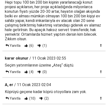
Hepi topu 100 bin 200 bin kişinin yararlanacağı konut
projesi açıklarsın, her proje açıkladığında milyonlarca
konutun fiyatı yüzde 20-30 artar, hayatın olağan akışında
belki ev alması mümkün olmayan 100 bin 200 bin kişiyi ev
sahibi yapar, kendi imkanlarıyla ev alacak olan 20 sene
çalışmış biriktirmiş haketmiş vatandaşı giderek ev alamaz
hale getirlrsin. Bu apaçık haksız servet transferidir, hak
yemektir. Ortamlarda hizmet yaptım dersin kim bilecek.
Zıkkım olsun.
Yanıtla
(6)
(1)
karar okunur
/ 11 Ocak 2023 02:55
Seçim yatırımlarının üzerine „Ateş“ düştü.
Yanıtla
(4)
(0)
A, er
/ 11 Ocak 2023 02:04
Köprüyü geçene kadar köprü otoyollara zam yok.
Yanıtla
(10)
(2)