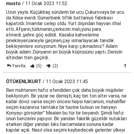
musto
/ 11 Ocak 2023 11:52
Uzun yayla..Küçükbaş sürülerin bir ucu Çukurovaya bir ucu
da Kilise inerdi..Sümerbank tiftik battaniye fabrikası
kapatıldı..İmamlar celep oldu..Yurt dışından hayvan ithal
etti..Afşarın,türkmenin,çerkezin malı,yünü para
etmedi..şehre göç edildi.. Kasaba kahvelerine
pinekleyen,ianeyle geçinen,çay ısmarlayacak tanıdık
bekleyenlere soruyorum..Niye karşı çıkmadınız? Adam
büyük adam..Dünyanın en büyük köprüsünü yaptı..Denizin
altından tren geçirdi...
Yanıtla
(5)
(2)
ÖTÜKENLİKURT
/ 11 Ocak 2023 11:45
Ben muhterem hafız efendiden çok daha büyük müjdeler
bekliyorum. Bir yazar ne demişti; kaç bin ton altın varsa, ne
kadar döviz varsa seçim öncesi hepsi harcansın, muhalifler
seçim kazanırsa tamtakır bir hazine bulsun ve hanyayı
Konyayı görsünler" Mealen bu tür bir beyandı. Şimdi hafız
onun benzerini yapıyor. Bir yandan fakirlik güzeldir nutukları
atarken diğer yandan lüks harcamalara sonuna kadar
kapılar açık. Nasıl olsa seçimi kaybedecek gelenler ülkeyi