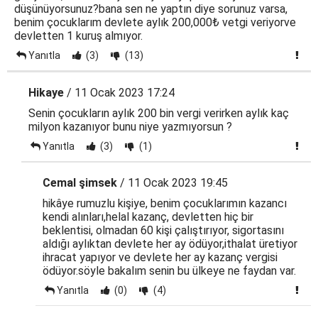
düşünüyorsunuz?bana sen ne yaptın diye sorunuz varsa,
benim çocuklarım devlete aylık 200,000₺ vetgi veriyorve
devletten 1 kuruş almıyor.
Yanıtla
(3)
(13)
Hikaye
/ 11 Ocak 2023 17:24
Senin çocukların aylık 200 bin vergi verirken aylık kaç
milyon kazanıyor bunu niye yazmıyorsun ?
Yanıtla
(3)
(1)
Cemal şimsek
/ 11 Ocak 2023 19:45
hikâye rumuzlu kişiye, benim çocuklarımın kazancı
kendi alınları,helal kazanç, devletten hiç bir
beklentisi, olmadan 60 kişi çalıştırıyor, sigortasını
aldığı aylıktan devlete her ay ödüyor,ithalat üretiyor
ihracat yapıyor ve devlete her ay kazanç vergisi
ödüyor.söyle bakalım senin bu ülkeye ne faydan var.
Yanıtla
(0)
(4)