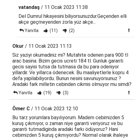
vatandaş
/ 11 Ocak 2023 11:38
Del Dumrul hikayesini biliyorsunuzdur.Geçenden elli
akçe geçmeyenden zorla yüz akçe...
Yanıtla
(11)
(2)
Okur
/ 11 Ocak 2023 11:13
Siz yaziyi okumadiniz mi? Mutahite odenen para 900 tl
arac basina. Bizim gecis ucreti 184 tl. Gunluk garanti
gecis sayisi tutsa da tutmasa da bu para odeniyor
yillardir. Ve yillarca ödenecek. Bu maaliyetlerle kopru 4
defa yapilabiliyordu. Bunun nesini savunuyorsunuz ?
Aradaki fark milletin cebinden cikmis olmuyor mu simdi?
Yanıtla
(19)
(3)
Ömer C
/ 11 Ocak 2023 12:10
Bu tarz yorumlara bayılıyorum. Madem cebimizden 5
kuruş çıkmıyor, o zaman niye garanti veriyoruz ve bu
garanti tutmadiginda aradaki farkı ödüyoruz? Hani
cebimizden 5 kuruş çıkmıyordu? Normal olarak ihaleye