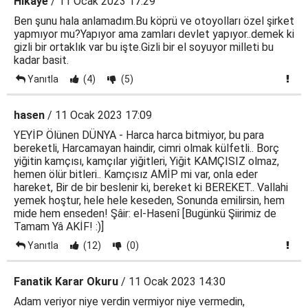
Hikaye
/ 11 Ocak 2023 17:29
Ben şunu hala anlamadım.Bu köprü ve otoyolları özel şirket
yapmıyor mu?Yapıyor ama zamları devlet yapıyor..demek ki
gizli bir ortaklık var bu işte.Gizli bir el soyuyor milleti bu
kadar basit.
Yanıtla
(4)
(5)
hasen
/ 11 Ocak 2023 17:09
YEYİP Ölünen DÜNYA - Harca harca bitmiyor, bu para
bereketli, Harcamayan haindir, cimri olmak külfetli.. Borç
yiğitin kamçısı, kamçılar yiğitleri, Yiğit KAMÇISIZ olmaz,
hemen ölür bitleri.. Kamçısız AMİP mi var, onla eder
hareket, Bir de bir beslenir ki, bereket ki BEREKET.. Vallahi
yemek hoştur, hele hele keseden, Sonunda emilirsin, hem
mide hem enseden! Şâir: el-Hasenî [Bugünkü Şiirimiz de
Tamam Yâ AKİF! :)]
Yanıtla
(12)
(0)
Fanatik Karar Okuru
/ 11 Ocak 2023 14:30
Adam veriyor niye verdin vermiyor niye vermedin,