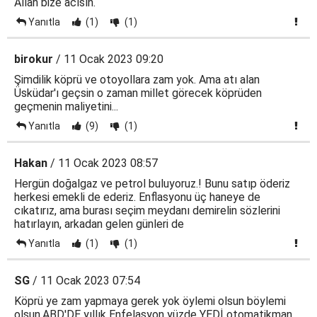
Allah bize acısın.
Yanıtla
(1)
(1)
birokur
/ 11 Ocak 2023 09:20
Şimdilik köprü ve otoyollara zam yok. Ama atı alan
Üsküdar'ı geçsin o zaman millet görecek köprüden
geçmenin maliyetini...
Yanıtla
(9)
(1)
Hakan
/ 11 Ocak 2023 08:57
Hergün doğalgaz ve petrol buluyoruz.! Bunu satıp öderiz
herkesi emekli de ederiz. Enflasyonu üç haneye de
cıkatırız, ama burası seçim meydanı demirelin sözlerini
hatırlayın, arkadan gelen günleri de
Yanıtla
(1)
(1)
SG
/ 11 Ocak 2023 07:54
Köprü ye zam yapmaya gerek yok öylemi olsun böylemi
olsun.ABD'DE yıllık Enfelasyon yüzde YEDİ otomatikman