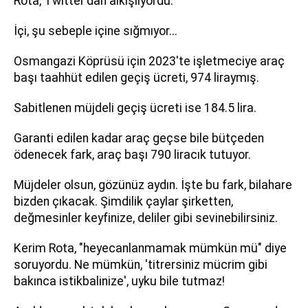
Rota, Twitter'dan alkışlıyordu.
İçi, şu sebeple içine sığmıyor...
Osmangazi Köprüsü için 2023'te işletmeciye araç
başı taahhüt edilen geçiş ücreti, 974 liraymış.
Sabitlenen müjdeli geçiş ücreti ise 184.5 lira.
Garanti edilen kadar araç geçse bile bütçeden
ödenecek fark, araç başı 790 liracık tutuyor.
Müjdeler olsun, gözünüz aydın. İşte bu fark, bilahare
bizden çıkacak. Şimdilik çaylar şirketten,
değmesinler keyfinize, deliler gibi sevinebilirsiniz.
Kerim Rota, "heyecanlanmamak mümkün mü" diye
soruyordu. Ne mümkün, 'titrersiniz mücrim gibi
bakınca istikbalinize', uyku bile tutmaz!