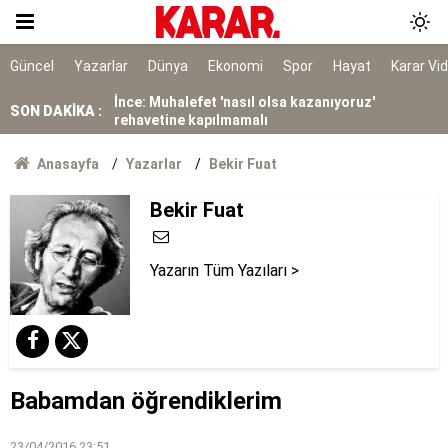
Dedetaş: Teşekkürler Üsküdar, tebrikler Sibel
Başkanım
İnce: Muhalefet 'nasıl olsa kazanıyoruz'
Güncel
Yazarlar
Dünya
Ekonomi
Spor
Hayat
Karar Vi
rehavetine kapılmamalı
SON DAKİKA :
Kendisinin çayını dahi içmedim
Ayrımcılığı hak etmedik
Anasayfa
Yazarlar
Bekir Fuat
Bekir Fuat
SURECTE EN KRITIK ASAMA
91 yaşındaki kadın yanarak hayatını kaybetti
Yazarın Tüm Yazıları >
Belediye kursunda öğrendiği meslekle evini
atölyeye dönüştürdü
Gazi ve şehit yakınlarına ilişkin teklif kabul
edildi
Babamdan öğrendiklerim
23/04/2016 23:51