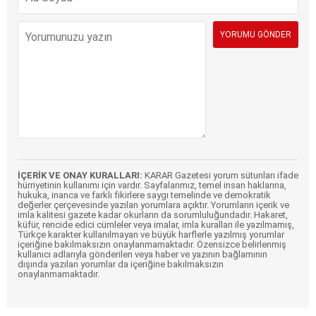
İÇERİK VE ONAY KURALLARI:
KARAR Gazetesi yorum sütunları ifade
hürriyetinin kullanımı için vardır. Sayfalarımız, temel insan haklarına,
hukuka, inanca ve farklı fikirlere saygı temelinde ve demokratik
değerler çerçevesinde yazılan yorumlara açıktır. Yorumların içerik ve
imla kalitesi gazete kadar okurların da sorumluluğundadır. Hakaret,
küfür, rencide edici cümleler veya imalar, imla kuralları ile yazılmamış,
Türkçe karakter kullanılmayan ve büyük harflerle yazılmış yorumlar
içeriğine bakılmaksızın onaylanmamaktadır. Özensizce belirlenmiş
kullanıcı adlarıyla gönderilen veya haber ve yazının bağlamının
dışında yazılan yorumlar da içeriğine bakılmaksızın
onaylanmamaktadır.