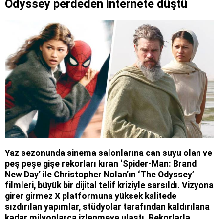
Odyssey perdeden internete düştü
Yaz sezonunda sinema salonlarına can suyu olan ve
peş peşe gişe rekorları kıran ‘Spider-Man: Brand
New Day’ ile Christopher Nolan’ın ‘The Odyssey’
filmleri, büyük bir dijital telif kriziyle sarsıldı. Vizyona
girer girmez X platformuna yüksek kalitede
sızdırılan yapımlar, stüdyolar tarafından kaldırılana
kadar milyonlarca izlenmeye ulaştı. Rekorlarla