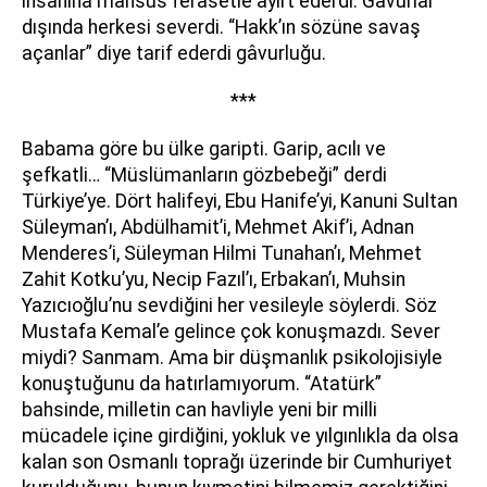
insanına mahsus ferasetle ayırt ederdi. Gâvurlar
dışında herkesi severdi. “Hakk’ın sözüne savaş
açanlar” diye tarif ederdi gâvurluğu.
***
Babama göre bu ülke garipti. Garip, acılı ve
şefkatli… “Müslümanların gözbebeği” derdi
Türkiye’ye. Dört halifeyi, Ebu Hanife’yi, Kanuni Sultan
Süleyman’ı, Abdülhamit’i, Mehmet Akif’i, Adnan
Menderes’i, Süleyman Hilmi Tunahan’ı, Mehmet
Zahit Kotku’yu, Necip Fazıl’ı, Erbakan’ı, Muhsin
Yazıcıoğlu’nu sevdiğini her vesileyle söylerdi. Söz
Mustafa Kemal’e gelince çok konuşmazdı. Sever
miydi? Sanmam. Ama bir düşmanlık psikolojisiyle
konuştuğunu da hatırlamıyorum. “Atatürk”
bahsinde, milletin can havliyle yeni bir milli
mücadele içine girdiğini, yokluk ve yılgınlıkla da olsa
kalan son Osmanlı toprağı üzerinde bir Cumhuriyet