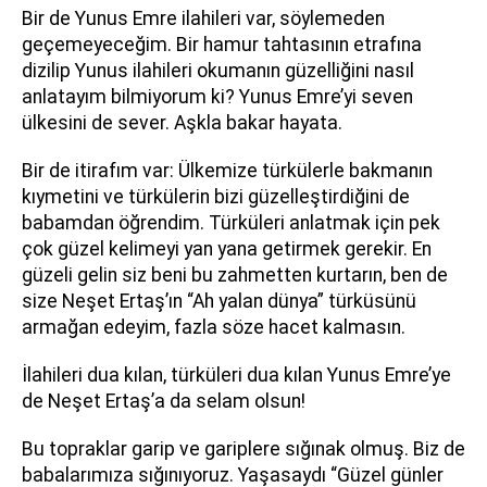
Bir de Yunus Emre ilahileri var, söylemeden
geçemeyeceğim. Bir hamur tahtasının etrafına
dizilip Yunus ilahileri okumanın güzelliğini nasıl
anlatayım bilmiyorum ki? Yunus Emre’yi seven
ülkesini de sever. Aşkla bakar hayata.
Bir de itirafım var: Ülkemize türkülerle bakmanın
kıymetini ve türkülerin bizi güzelleştirdiğini de
babamdan öğrendim. Türküleri anlatmak için pek
çok güzel kelimeyi yan yana getirmek gerekir. En
güzeli gelin siz beni bu zahmetten kurtarın, ben de
size Neşet Ertaş’ın “Ah yalan dünya” türküsünü
armağan edeyim, fazla söze hacet kalmasın.
İlahileri dua kılan, türküleri dua kılan Yunus Emre’ye
de Neşet Ertaş’a da selam olsun!
Bu topraklar garip ve gariplere sığınak olmuş. Biz de
babalarımıza sığınıyoruz. Yaşasaydı “Güzel günler