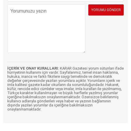
İÇERİK VE ONAY KURALLARI:
KARAR Gazetesi yorum sütunları ifade
hürriyetinin kullanımı için vardır. Sayfalarımız, temel insan haklarına,
hukuka, inanca ve farklı fikirlere saygı temelinde ve demokratik
değerler çerçevesinde yazılan yorumlara açıktır. Yorumların içerik ve
imla kalitesi gazete kadar okurların da sorumluluğundadır. Hakaret,
küfür, rencide edici cümleler veya imalar, imla kuralları ile yazılmamış,
Türkçe karakter kullanılmayan ve büyük harflerle yazılmış yorumlar
içeriğine bakılmaksızın onaylanmamaktadır. Özensizce belirlenmiş
kullanıcı adlarıyla gönderilen veya haber ve yazının bağlamının
dışında yazılan yorumlar da içeriğine bakılmaksızın
onaylanmamaktadır.