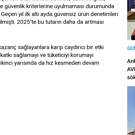
rde güvenlik kriterlerine uyulmaması durumunda
 Geçen yıl ilk altı ayda güvensiz ürün denetimleri
mişti. 2025’te bu tutarın daha da artması
kazanç sağlayanlara karşı caydırıcı bir etki
GÜ
atkı sağlamayı ve tüketiciyi korumayı
Ank
lın ikinci yarısında da hız kesmeden devam
AVM
sö