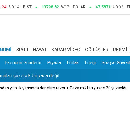
ğrısı: Engel olun
3.24
%0.14
BIST
13798.82
%0.7
DOLAR
47.5871
%0.02
E
ı: İtibar suikastı olsun diye adında ‘rüşvet’ geçiyor
zi: Berlin’in ilk Türk başbakanı olabilir
def Holding'in sırrı ne? Hedef Holding sahibi kim? Namık Kemal
NOMI
SPOR
HAYAT
KARAR VIDEO
GÖRÜŞLER
RESMI 
runları çözecek bir yasa değil
Ekonomi Gündemi
Piyasa
Emlak
Enerji
Sosyal Güvenl
gın
'ndan yılın ilk yarısında denetim rekoru: Ceza miktarı yüzde 20 yükseldi
cu İl Yönetim Kurulu oluşturuldu
akkında tahliye kararı