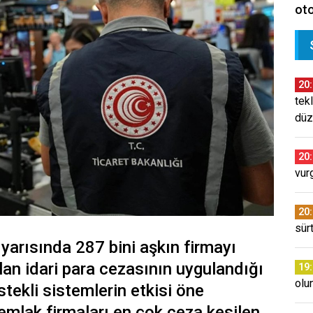
oto
20
tekl
düz
20
vur
20
sür
 yarısında 287 bini aşkın firmayı
ulan idari para cezasının uygulandığı
19
olu
tekli sistemlerin etkisi öne
 emlak firmaları en çok ceza kesilen