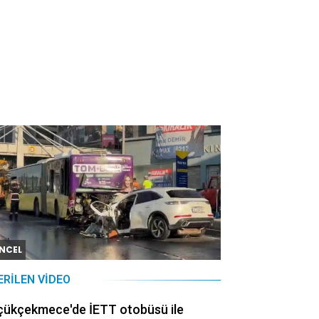
NCEL
ERILEN VIDEO
çükçekmece'de İETT otobüsü ile