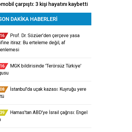
mobil çarpıştı: 3 kişi hayatını kaybetti
SON DAKIKA HABERLERI
Prof. Dr. Sözüer’den çerçeve yasa
:16
ifine itiraz: Bu erteleme değil, af
enlemesi
MGK bildirisinde 'Terörsüz Türkiye'
:16
gusu
İstanbul'da uçak kazası: Kuyruğu yere
:08
ttü
Hamas'tan ABD'ye İsrail çağrısı: Engel
:39
n