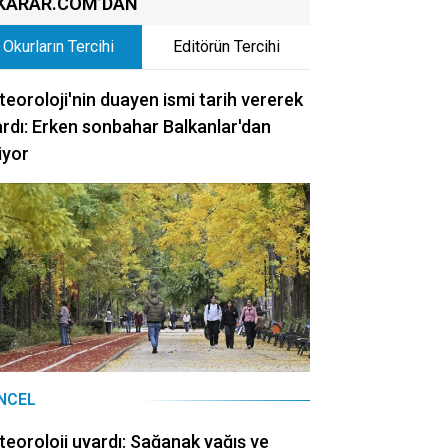
KARAR.COM’DAN
Okurların Tercihi
Editörün Tercihi
eoroloji'nin duayen ismi tarih vererek
rdı: Erken sonbahar Balkanlar'dan
iyor
NCEL
eoroloji uyardı: Sağanak yağış ve