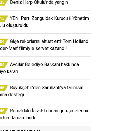
Deniz Harp Okulu’nda yangın
:33
YENİ Parti Zonguldak Kurucu İl Yönetim
:15
ulu oluşturuldu
Gişe rekorlarını altüst etti: Tom Holland
:04
ider-Man' filmiyle servet kazandı!
Avcılar Belediye Başkanı hakkında
:04
iye kararı
Büyükşehir’den Saruhanlı’ya tarımsal
:46
ama desteği
Roma'daki İsrail-Lübnan görüşmelerinin
:46
ci turu tamamlandı