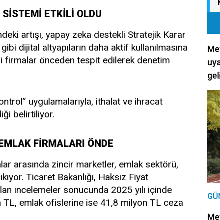
SİSTEMİ ETKİLİ OLDU
ndeki artışı, yapay zeka destekli Stratejik Karar
bi dijital altyapıların daha aktif kullanılmasına
Met
li firmalar önceden tespit edilerek denetim
uya
.
gel
ntrol” uygulamalarıyla, ithalat ve ihracat
ği belirtiliyor.
EMLAK FİRMALARI ÖNDE
lar arasında zincir marketler, emlak sektörü,
kıyor. Ticaret Bakanlığı, Haksız Fiyat
lan incelemeler sonucunda 2025 yılı içinde
GÜ
n TL, emlak ofislerine ise 41,8 milyon TL ceza
Met