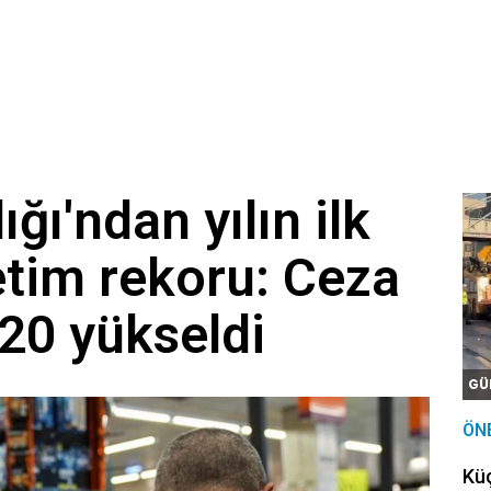
ğı'ndan yılın ilk
etim rekoru: Ceza
20 yükseldi
GÜ
ÖN
Kü