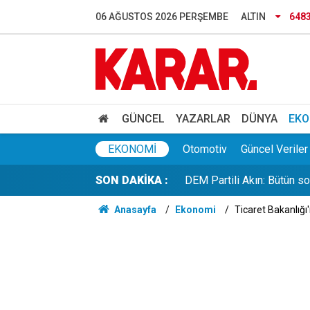
Hamas'tan ABD'ye İsrail ça
06 AĞUSTOS 2026 PERŞEMBE
ALTIN
648
Özel'den fezleke açıklamas
Anketlerde Elif Eralp sürpri
THY ve Koç'u sollayan He
GÜNCEL
YAZARLAR
DÜNYA
EKO
DEM Partili Akın: Bütün so
EKONOMI
Otomotiv
Güncel Veriler
SON DAKİKA :
Deniz Harp Okulu’nda yan
Anasayfa
Ekonomi
Ticaret Bakanlığı
YENİ Parti Zonguldak Kuru
Avcılar Belediye Başkanı h