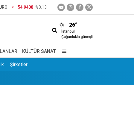
URO
54.9408
%0.13
26°
İstanbul
Çoğunlukla güneşli
 ve Mehmet Ziya Gökalp kimdir?
İLANLAR
KÜLTÜR SANAT
ik
Şirketler