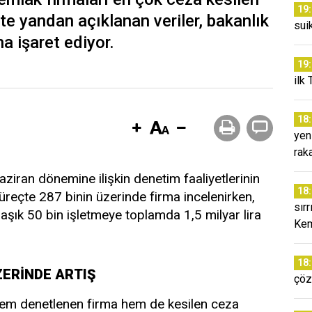
19
Öte yandan açıklanan veriler, bakanlık
sui
na işaret ediyor.
19
ilk 
18
yen
rak
aziran dönemine ilişkin denetim faaliyetlerinin
18
üreçte 287 binin üzerinde firma incelenirken,
sır
aşık 50 bin işletmeye toplamda 1,5 milyar lira
Kem
18
ZERİNDE ARTIŞ
çöz
hem denetlenen firma hem de kesilen ceza