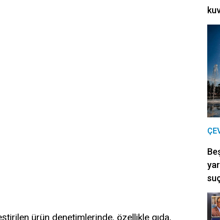
kuv
ÇE
Be
yar
suç
irilen ürün denetimlerinde, özellikle gıda,