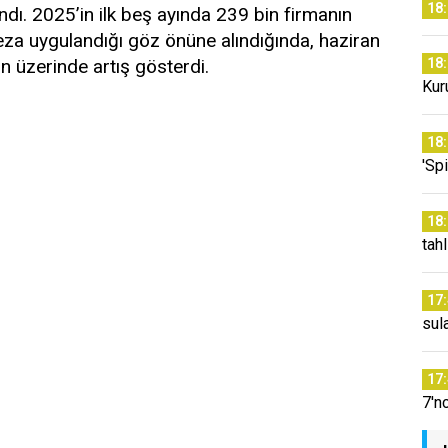
18
ndı. 2025’in ilk beş ayında 239 bin firmanın
ceza uygulandığı göz önüne alındığında, haziran
nin üzerinde artış gösterdi.
18
Kur
18
'Sp
18
tahl
17
sul
17
7'n