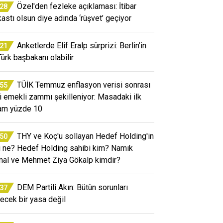
Özel'den fezleke açıklaması: İtibar
:28
kastı olsun diye adında ‘rüşvet’ geçiyor
Anketlerde Elif Eralp sürprizi: Berlin’in
:21
Türk başbakanı olabilir
TÜİK Temmuz enflasyon verisi sonrası
:55
i emekli zammı şekilleniyor: Masadaki ilk
am yüzde 10
THY ve Koç'u sollayan Hedef Holding'in
:50
rı ne? Hedef Holding sahibi kim? Namık
al ve Mehmet Ziya Gökalp kimdir?
DEM Partili Akın: Bütün sorunları
:37
ecek bir yasa değil