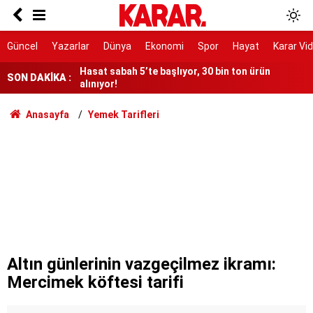
Yeni Parti'ye yapılan bağış tutarı 9 günde 300
milyonu geçti
Hasat sabah 5’te başlıyor, 30 bin ton ürün
Güncel
Yazarlar
Dünya
Ekonomi
Spor
Hayat
Karar Vi
alınıyor!
SON DAKİKA :
Yargıya çok geniş takdir hakkı tanıyor
6 maddesi kabul edildi
Anasayfa
Yemek Tarifleri
3.500 kök dikti ilk meyvelerini aldı!
Gazeteci ve yazar Halit Kakınç vefat etti
'İkinci CENTO' mu
İstanbul'da gece boyu nem uyarısı: Yüzde 96'ya
çıkacak
Altın günlerinin vazgeçilmez ikramı:
Mercimek köftesi tarifi