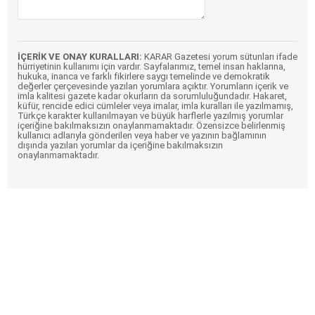
İÇERİK VE ONAY KURALLARI:
KARAR Gazetesi yorum sütunları ifade
hürriyetinin kullanımı için vardır. Sayfalarımız, temel insan haklarına,
hukuka, inanca ve farklı fikirlere saygı temelinde ve demokratik
değerler çerçevesinde yazılan yorumlara açıktır. Yorumların içerik ve
imla kalitesi gazete kadar okurların da sorumluluğundadır. Hakaret,
küfür, rencide edici cümleler veya imalar, imla kuralları ile yazılmamış,
Türkçe karakter kullanılmayan ve büyük harflerle yazılmış yorumlar
içeriğine bakılmaksızın onaylanmamaktadır. Özensizce belirlenmiş
kullanıcı adlarıyla gönderilen veya haber ve yazının bağlamının
dışında yazılan yorumlar da içeriğine bakılmaksızın
onaylanmamaktadır.