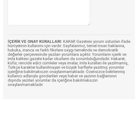
İÇERİK VE ONAY KURALLARI:
KARAR Gazetesi yorum sütunları ifade
hürriyetinin kullanımı için vardır. Sayfalarımız, temel insan haklarına,
hukuka, inanca ve farklı fikirlere saygı temelinde ve demokratik
değerler çerçevesinde yazılan yorumlara açıktır. Yorumların içerik ve
imla kalitesi gazete kadar okurların da sorumluluğundadır. Hakaret,
küfür, rencide edici cümleler veya imalar, imla kuralları ile yazılmamış,
Türkçe karakter kullanılmayan ve büyük harflerle yazılmış yorumlar
içeriğine bakılmaksızın onaylanmamaktadır. Özensizce belirlenmiş
kullanıcı adlarıyla gönderilen veya haber ve yazının bağlamının
dışında yazılan yorumlar da içeriğine bakılmaksızın
onaylanmamaktadır.