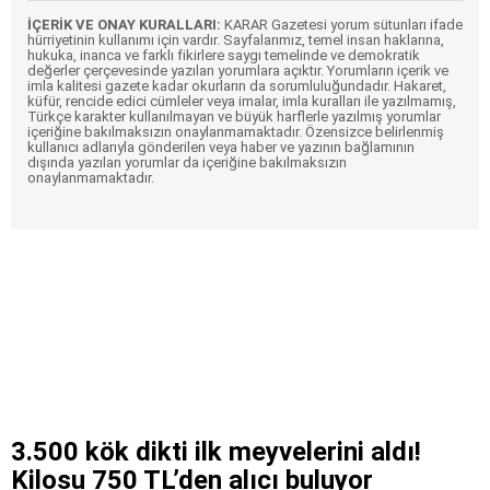
İÇERİK VE ONAY KURALLARI:
KARAR Gazetesi yorum sütunları ifade
hürriyetinin kullanımı için vardır. Sayfalarımız, temel insan haklarına,
hukuka, inanca ve farklı fikirlere saygı temelinde ve demokratik
değerler çerçevesinde yazılan yorumlara açıktır. Yorumların içerik ve
imla kalitesi gazete kadar okurların da sorumluluğundadır. Hakaret,
küfür, rencide edici cümleler veya imalar, imla kuralları ile yazılmamış,
Türkçe karakter kullanılmayan ve büyük harflerle yazılmış yorumlar
içeriğine bakılmaksızın onaylanmamaktadır. Özensizce belirlenmiş
kullanıcı adlarıyla gönderilen veya haber ve yazının bağlamının
dışında yazılan yorumlar da içeriğine bakılmaksızın
onaylanmamaktadır.
3.500 kök dikti ilk meyvelerini aldı!
Kilosu 750 TL’den alıcı buluyor