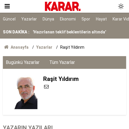
Şehit edenler düzenlemede kapsam dışı
'Hazırlanan teklif beklentilerin altında'
Güncel
Yazarlar
Dünya
Ekonomi
Spor
Hayat
Karar Vi
Anadolu Otoyolu'nun İstanbul istikameti trafiğe
SON DAKİKA :
kapatılacak
Balkondan düşen 16 yaşındaki Deniz hayatını
Anasayfa
Yazarlar
Raşit Yıldırım
kaybetti
TFF ile Trendyol arasındaki isim sponsorluğu
Bugünkü Yazarlar
Tüm Yazarlar
sözleşmesi uzatıldı
Raşit Yıldırım
YAZARIN YAZILARI